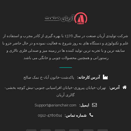
شرکت تولیدی آریان صنعت در سال 1376 با بهره گیری از کادر مجرب و استفاده از
علم و تکنولوژی و دستگاه های به روز شروع به فعالیت نموده و در حال حاضر جزو با
سابقه ترین و با تجربه ترین تولید کننده ها در زمینه میز و صندلی فلزی تالاری و
رستورانی و همچنین محصولات چوبی و خانگی می باشد.
آدرس کارخانه:
پاکدشت-خاتون آباد-خ نمک صالح
آدرس:
تهران-خیابان پیروزی-خیابان افراسیابی جنوبی-نبش کوچه بخشی-
گالری آریان
ایمیل:
Support@arianchair.com
شماره تماس:
0912-4780614