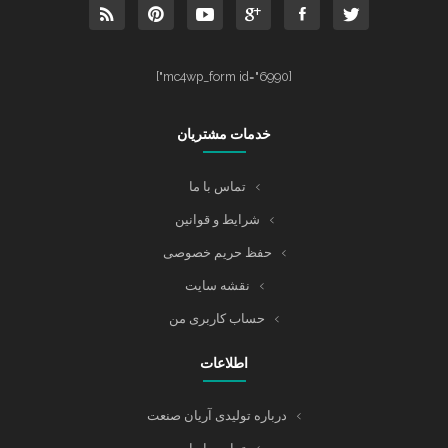
[mc4wp_form id="6990"]
خدمات مشتریان
تماس با ما
شرایط و قوانین
حفظ حریم خصوصی
نقشه سایت
حساب کاربری من
اطلاعات
درباره تولیدی آریان صنعت