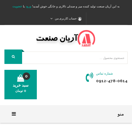
به این آریان صنعت تولید کننده میز و صندلی تالاری و خانگی خوش آمدید!
ورود
یا
عضویت
حساب کاربری من
شماره تماس
0
0912-478-0614
سبد خرید
0
تومان
محصولی در سبد خرید شما وجود ندارد.
منو
خانه