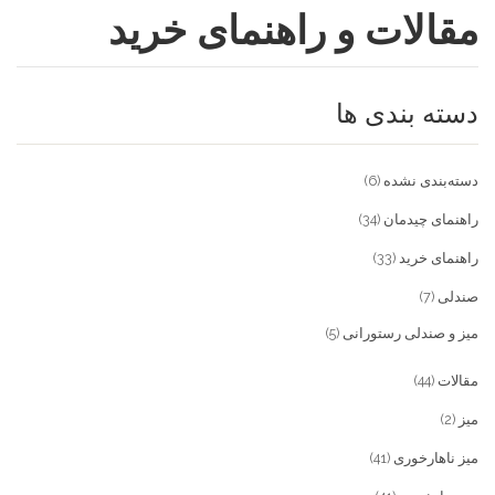
مقالات و راهنمای خرید
فروشگاه
مقالات و راهنمای خرید
تجهیزات تالار و رستوران
دسته بندی ها
تماس با ما
میز و صندلی خانگی
علاقمندی ها
محصولات چوبی و فلزی
درباره تولیدی آریان صنعت
دسته‌بندی نشده
(6)
پیش پرداخت
خدمات
راهنمای چیدمان
(34)
راهنمای خرید
(33)
تماس با ما
صندلی
(7)
سوالات متداول
میز و صندلی رستورانی
(5)
مقالات
(44)
میز
(2)
میز ناهارخوری
(41)