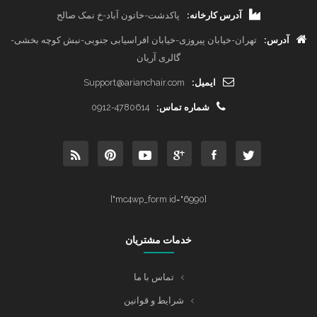
آدرس کارخانه:
پاکدشت-خاتون آباد-خ نمک صالح
آدرس:
تهران-خیابان پیروزی-خیابان افراسیابی جنوبی-نبش کوچه بخشی-
گالری آریان
ایمیل:
Support@arianchair.com
شماره تماس:
0912-4780614
[mc4wp_form id="6990"]
خدمات مشتریان
تماس با ما
شرایط و قوانین