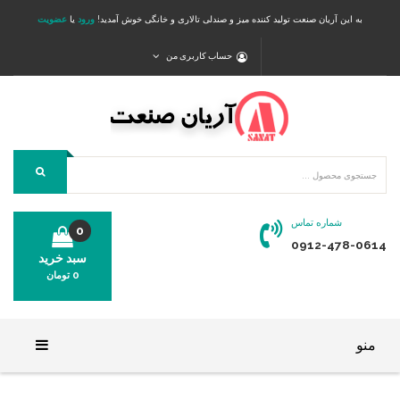
به این آریان صنعت تولید کننده میز و صندلی تالاری و خانگی خوش آمدید!
ورود
یا
عضویت
حساب کاربری من
شماره تماس
0
0912-478-0614
سبد خرید
0
تومان
محصولی در سبد خرید شما وجود ندارد.
منو
خانه