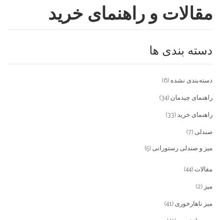
مقالات و راهنمای خرید
فروشگاه
مقالات و راهنمای خرید
تجهیزات تالار و رستوران
دسته بندی ها
تماس با ما
میز و صندلی خانگی
علاقمندی ها
محصولات چوبی و فلزی
درباره تولیدی آریان صنعت
دسته‌بندی نشده
(6)
پیش پرداخت
خدمات
راهنمای چیدمان
(34)
راهنمای خرید
(33)
تماس با ما
صندلی
(7)
سوالات متداول
میز و صندلی رستورانی
(5)
مقالات
(44)
میز
(2)
میز ناهارخوری
(41)