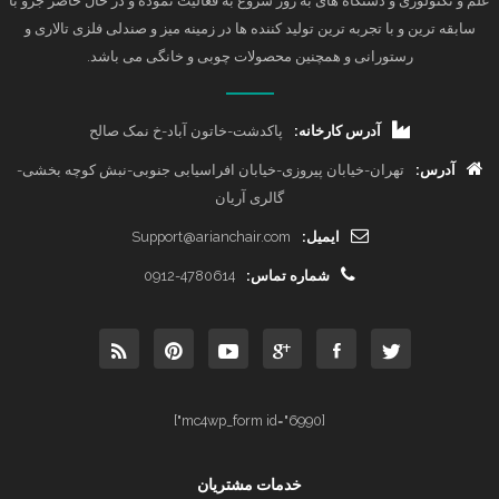
علم و تکنولوژی و دستگاه های به روز شروع به فعالیت نموده و در حال حاضر جزو با
سابقه ترین و با تجربه ترین تولید کننده ها در زمینه میز و صندلی فلزی تالاری و
رستورانی و همچنین محصولات چوبی و خانگی می باشد.
آدرس کارخانه:
پاکدشت-خاتون آباد-خ نمک صالح
آدرس:
تهران-خیابان پیروزی-خیابان افراسیابی جنوبی-نبش کوچه بخشی-
گالری آریان
ایمیل:
Support@arianchair.com
شماره تماس:
0912-4780614
[mc4wp_form id="6990"]
خدمات مشتریان