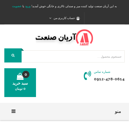
به این آریان صنعت تولید کننده میز و صندلی تالاری و خانگی خوش آمدید!
ورود
یا
عضویت
حساب کاربری من
شماره تماس
0
0912-478-0614
سبد خرید
0
تومان
محصولی در سبد خرید شما وجود ندارد.
منو
خانه