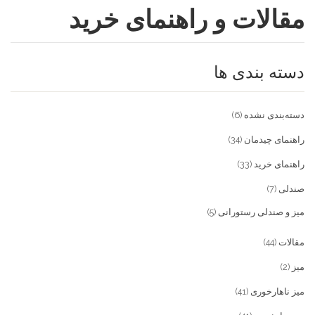
مقالات و راهنمای خرید
فروشگاه
مقالات و راهنمای خرید
تجهیزات تالار و رستوران
دسته بندی ها
تماس با ما
میز و صندلی خانگی
علاقمندی ها
محصولات چوبی و فلزی
درباره تولیدی آریان صنعت
دسته‌بندی نشده
(6)
پیش پرداخت
خدمات
راهنمای چیدمان
(34)
راهنمای خرید
(33)
تماس با ما
صندلی
(7)
سوالات متداول
میز و صندلی رستورانی
(5)
مقالات
(44)
میز
(2)
میز ناهارخوری
(41)