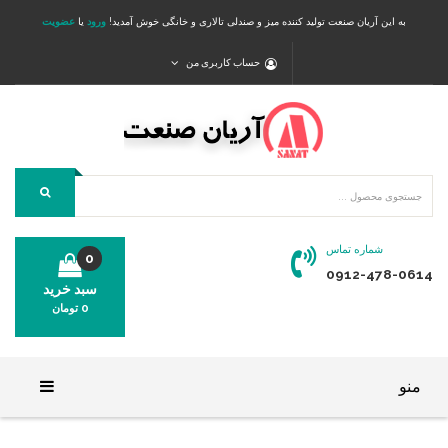
به این آریان صنعت تولید کننده میز و صندلی تالاری و خانگی خوش آمدید!
ورود
یا
عضویت
حساب کاربری من
شماره تماس
0
0912-478-0614
سبد خرید
0
تومان
محصولی در سبد خرید شما وجود ندارد.
منو
خانه