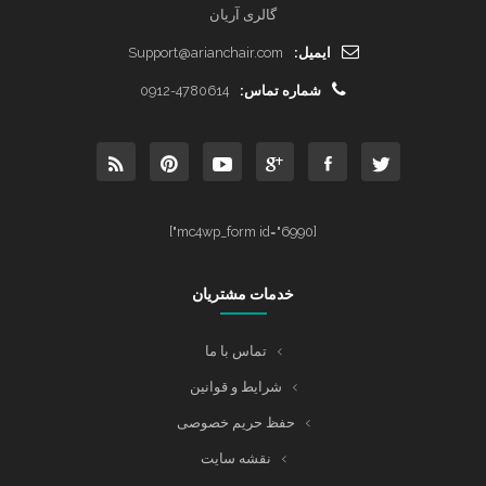
گالری آریان
ایمیل:
Support@arianchair.com
شماره تماس:
0912-4780614
[mc4wp_form id="6990"]
خدمات مشتریان
تماس با ما
شرایط و قوانین
حفظ حریم خصوصی
نقشه سایت