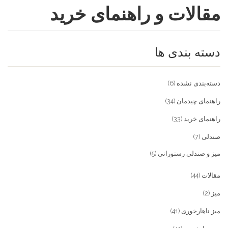
مقالات و راهنمای خرید
فروشگاه
مقالات و راهنمای خرید
تجهیزات تالار و رستوران
دسته بندی ها
تماس با ما
میز و صندلی خانگی
علاقمندی ها
محصولات چوبی و فلزی
درباره تولیدی آریان صنعت
دسته‌بندی نشده
(6)
پیش پرداخت
خدمات
راهنمای چیدمان
(34)
راهنمای خرید
(33)
تماس با ما
صندلی
(7)
سوالات متداول
میز و صندلی رستورانی
(5)
مقالات
(44)
میز
(2)
میز ناهارخوری
(41)