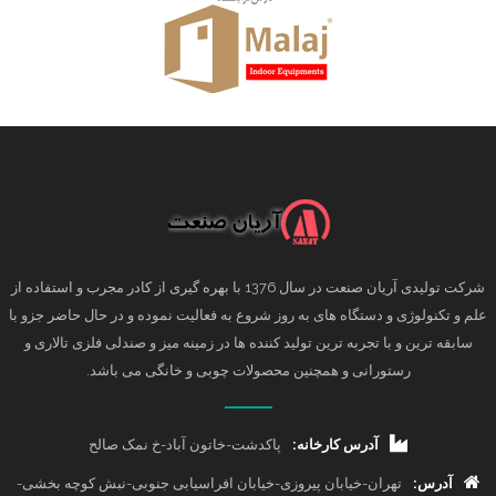
شرکت تولیدی آریان صنعت در سال 1376 با بهره گیری از کادر مجرب و استفاده از
علم و تکنولوژی و دستگاه های به روز شروع به فعالیت نموده و در حال حاضر جزو با
سابقه ترین و با تجربه ترین تولید کننده ها در زمینه میز و صندلی فلزی تالاری و
رستورانی و همچنین محصولات چوبی و خانگی می باشد.
آدرس کارخانه:
پاکدشت-خاتون آباد-خ نمک صالح
آدرس:
تهران-خیابان پیروزی-خیابان افراسیابی جنوبی-نبش کوچه بخشی-