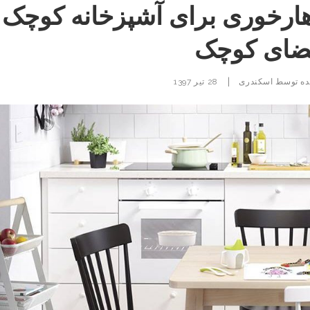
اهارخوری برای آشپزخانه کوچک 
ضای کوچک
|
ده توسط
اسکندری
28 تیر 1397