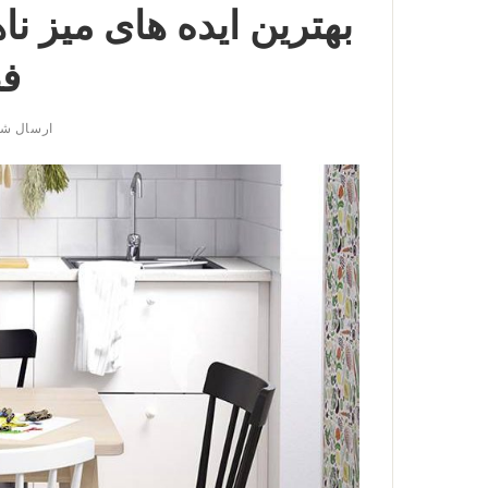
بهترین ایده های میز ن
ف
ارسال ش