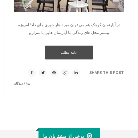
در آپارتمان­ کوچک هم می­ توان میز ناهار خوری جای داد! امروزه
بیشتر محل­ های زندگی ما آپارتمان­ هایی با متراژ و
ادامه مطلب
SHARE THIS POST
534 دیدگاه
برخی از مشتریان ما