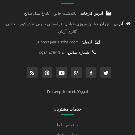
آدرس کارخانه:
پاکدشت-خاتون آباد-خ نمک صالح
آدرس:
تهران-خیابان پیروزی-خیابان افراسیابی جنوبی-نبش کوچه بخشی-
گالری آریان
ایمیل:
Support@arianchair.com
شماره تماس:
0912-4780614
[mc4wp_form id="6990"]
خدمات مشتریان
تماس با ما
شرایط و قوانین