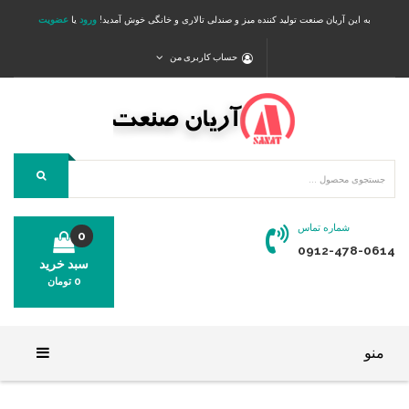
به این آریان صنعت تولید کننده میز و صندلی تالاری و خانگی خوش آمدید!
ورود
یا
عضویت
حساب کاربری من
شماره تماس
0
0912-478-0614
سبد خرید
0
تومان
محصولی در سبد خرید شما وجود ندارد.
منو
خانه