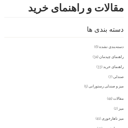
مقالات و راهنمای خرید
فروشگاه
مقالات و راهنمای خرید
تجهیزات تالار و رستوران
دسته بندی ها
تماس با ما
میز و صندلی خانگی
علاقمندی ها
محصولات چوبی و فلزی
درباره تولیدی آریان صنعت
دسته‌بندی نشده
(6)
پیش پرداخت
خدمات
راهنمای چیدمان
(34)
راهنمای خرید
(33)
تماس با ما
صندلی
(7)
سوالات متداول
میز و صندلی رستورانی
(5)
مقالات
(44)
میز
(2)
میز ناهارخوری
(41)