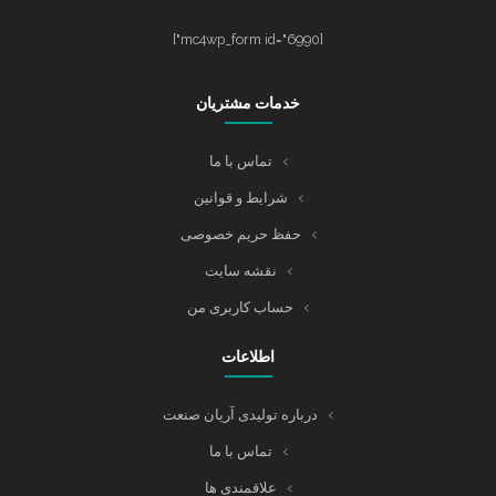
[mc4wp_form id="6990"]
خدمات مشتریان
تماس با ما
شرایط و قوانین
حفظ حریم خصوصی
نقشه سایت
حساب کاربری من
اطلاعات
درباره تولیدی آریان صنعت
تماس با ما
علاقمندی ها