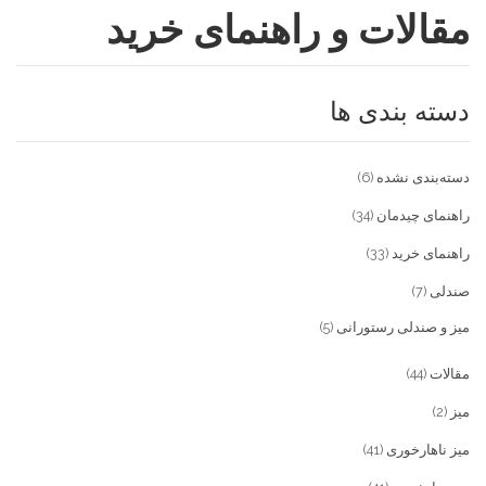
مقالات و راهنمای خرید
فروشگاه
مقالات و راهنمای خرید
تجهیزات تالار و رستوران
دسته بندی ها
تماس با ما
میز و صندلی خانگی
علاقمندی ها
محصولات چوبی و فلزی
درباره تولیدی آریان صنعت
دسته‌بندی نشده
(6)
پیش پرداخت
خدمات
راهنمای چیدمان
(34)
راهنمای خرید
(33)
تماس با ما
صندلی
(7)
سوالات متداول
میز و صندلی رستورانی
(5)
مقالات
(44)
میز
(2)
میز ناهارخوری
(41)