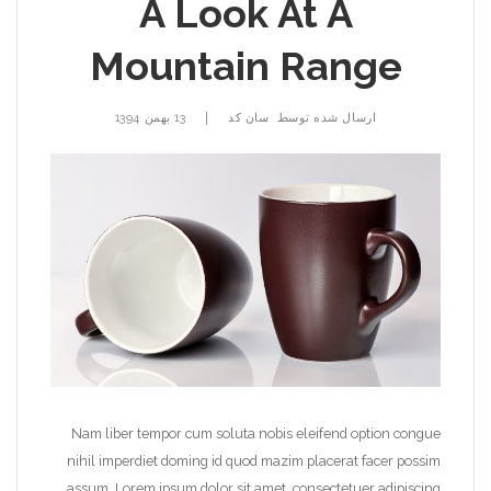
A Look At A
Mountain Range
|
ارسال شده توسط
سان کد
13 بهمن 1394
Nam liber tempor cum soluta nobis eleifend option congue
nihil imperdiet doming id quod mazim placerat facer possim
assum. Lorem ipsum dolor sit amet, consectetuer adipiscing