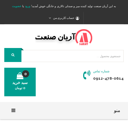
به این آریان صنعت تولید کننده میز و صندلی تالاری و خانگی خوش آمدید!
ورود
یا
عضویت
حساب کاربری من
شماره تماس
0
0912-478-0614
سبد خرید
0
تومان
محصولی در سبد خرید شما وجود ندارد.
منو
خانه