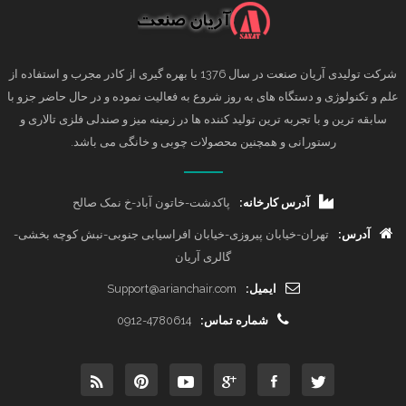
شرکت تولیدی آریان صنعت در سال 1376 با بهره گیری از کادر مجرب و استفاده از
علم و تکنولوژی و دستگاه های به روز شروع به فعالیت نموده و در حال حاضر جزو با
سابقه ترین و با تجربه ترین تولید کننده ها در زمینه میز و صندلی فلزی تالاری و
رستورانی و همچنین محصولات چوبی و خانگی می باشد.
آدرس کارخانه:
پاکدشت-خاتون آباد-خ نمک صالح
آدرس:
تهران-خیابان پیروزی-خیابان افراسیابی جنوبی-نبش کوچه بخشی-
گالری آریان
ایمیل:
Support@arianchair.com
شماره تماس:
0912-4780614