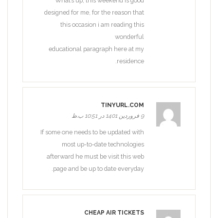
What’s up, this weekend is good
designed for me, for the reason that
this occasion i am reading this
wonderful
educational paragraph here at my
residence.
TINYURL.COM
9 فروردین 1401 در 10:51 ب.ظ
If some one needs to be updated with
most up-to-date technologies
afterward he must be visit this web
page and be up to date everyday.
CHEAP AIR TICKETS