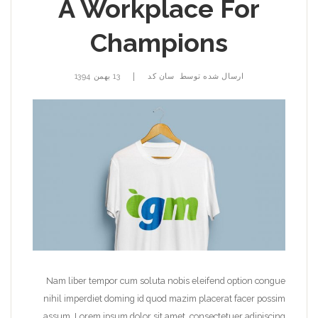
A Workplace For
Champions
|
ارسال شده توسط
سان کد
13 بهمن 1394
Nam liber tempor cum soluta nobis eleifend option congue
nihil imperdiet doming id quod mazim placerat facer possim
assum. Lorem ipsum dolor sit amet, consectetuer adipiscing