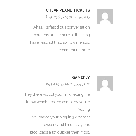
CHEAP PLANE TICKETS
17 فروردین 1401 در 4:46 ق.ظ
Ahaa, its fastidious conversation
about this article here at this blog,
I have read all that, so now me also
commenting here.
GAMEFLY
18 فروردین 1401 در 4:14 ق.ظ
Hey there would you mind letting me
know which hosting company you’re
using?
I’ve loaded your blog in 3 different
browsers and I must say this
blog loads a lot quicker then most.