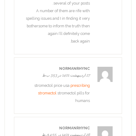
several of your posts.
A number of them are rife with
spelling issues and I in finding it very
bothersome to inform the truth then
again I’ll definitely come
back again.
NORMANRHYNC
27 اردیبهشت 1401 در 3:53 ب.ظ
stromectol price usa
prescribing
stromectol
stromectol pills for
humans
NORMANRHYNC
28 اردیبهشت 1401 در 4:55 ق.ظ