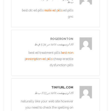
ب.ظ
best otc ed pills
male ed pills
ed pills
gnc
ROGERONTON
26 اردیبهشت 1401 در 5:34 ق.ظ
best ed treatment pills
best non
prescription ed pills
cheap erectile
dysfunction pills
TINYURL.COM
26 اردیبهشت 1401 در 2:13 ب.ظ
naturally like your web site however
you need to check the spelling on