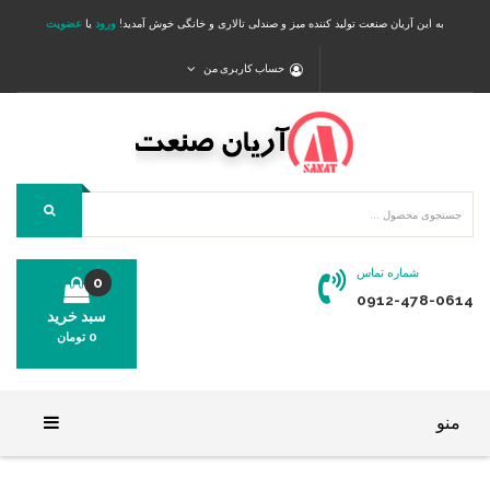
به این آریان صنعت تولید کننده میز و صندلی تالاری و خانگی خوش آمدید!
ورود
یا
عضویت
حساب کاربری من
شماره تماس
0
0912-478-0614
سبد خرید
0
تومان
محصولی در سبد خرید شما وجود ندارد.
منو
خانه