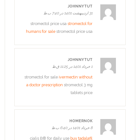
JOHNNYTUT
31 اردیبهشت 1401 در 7:40 ب.ظ
stromectol price usa
stromectol for
humans for sale
stromectol price usa
JOHNNYTUT
1 خرداد 1401 در 11:25 ق.ظ
stromectol for sale
ivermectin without
a doctor prescription
stromectol 3 mg
tablets price
HOMERNOK
8 خرداد 1401 در 6:40 ب.ظ
cialis В® for daily use
buy tadalafil