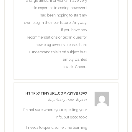
a large amount of work? I have very
little expertise in coding however I
had been hoping to start my
own blog in the near future. Anyway,
if you have any
recommendations or techniques for
new blog owners please share.
I understand this is off subject but I
simply wanted
to ask. Cheers!
HTTP://TINYURL.COM/2YVB58V7
21 خرداد 1401 در 6:00 ب.ظ
I’m not sure where you’re getting your
info, but good topic.
I needs to spend some time learning