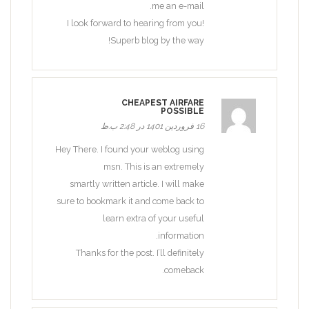
me an e-mail.
I look forward to hearing from you!
Superb blog by the way!
CHEAPEST AIRFARE
POSSIBLE
16 فروردین 1401 در 2:48 ب.ظ
Hey There. I found your weblog using
msn. This is an extremely
smartly written article. I will make
sure to bookmark it and come back to
learn extra of your useful
information.
Thanks for the post. I’ll definitely
comeback.