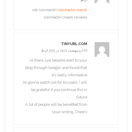
cdc ivermectin
ivermectin merck
ivermectin cream reviews
TINYURL.COM
20 اردیبهشت 1401 در 3:55 ق.ظ
Hi there, just became alert to your
blog through Google, and found that
it’s really informative.
I’m gonna watch out for brussels. I will
be grateful if you continue this in
future.
A lot of people will be benefited from
your writing. Cheers!