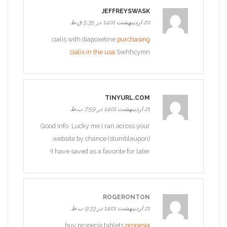
JEFFREYSWASK
20 اردیبهشت 1401 در 5:35 ق.ظ
cialis with diapoxetine
purchasing
cialis in the usa
Swhhcymn
TINYURL.COM
21 اردیبهشت 1401 در 7:59 ب.ظ
Good info. Lucky me I ran across your
website by chance (stumbleupon).
I have saved as a favorite for later!
ROGERONTON
21 اردیبهشت 1401 در 9:33 ب.ظ
buy propecia tablets
propesia