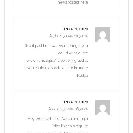
news posted here.
TINYURL.COM
19 خرداد 1401 در 1:35 ق.ظ
Great post but I was wondering if you
could write a litte
more on this topic? I’d be very grateful
if you could elaborate a little bit more.
Kudos!
TINYURL.COM
20 خرداد 1401 در 3:35 ب.ظ
Hey excellent blog! Does running a
blog like this require