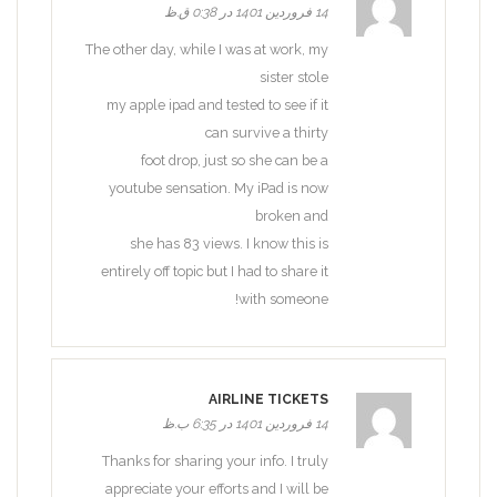
14 فروردین 1401 در 0:38 ق.ظ
The other day, while I was at work, my
sister stole
my apple ipad and tested to see if it
can survive a thirty
foot drop, just so she can be a
youtube sensation. My iPad is now
broken and
she has 83 views. I know this is
entirely off topic but I had to share it
with someone!
AIRLINE TICKETS
14 فروردین 1401 در 6:35 ب.ظ
Thanks for sharing your info. I truly
appreciate your efforts and I will be