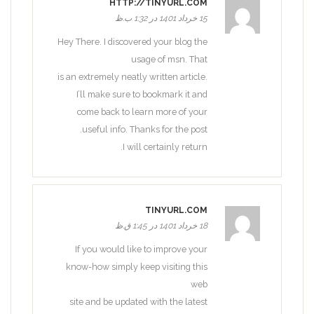
HTTP://TINYURL.COM
15 خرداد 1401 در 1:32 ب.ظ
Hey There. I discovered your blog the
usage of msn. That
is an extremely neatly written article.
I’ll make sure to bookmark it and
come back to learn more of your
useful info. Thanks for the post.
I will certainly return.
TINYURL.COM
18 خرداد 1401 در 1:45 ق.ظ
If you would like to improve your
know-how simply keep visiting this
web
site and be updated with the latest