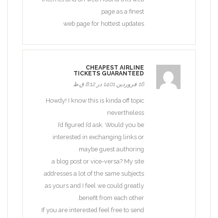
page as a finest
web page for hottest updates.
CHEAPEST AIRLINE
TICKETS GUARANTEED
16 فروردین 1401 در 8:12 ق.ظ
Howdy! I know this is kinda off topic
nevertheless
I’d figured I’d ask. Would you be
interested in exchanging links or
maybe guest authoring
a blog post or vice-versa? My site
addresses a lot of the same subjects
as yours and I feel we could greatly
benefit from each other.
If you are interested feel free to send