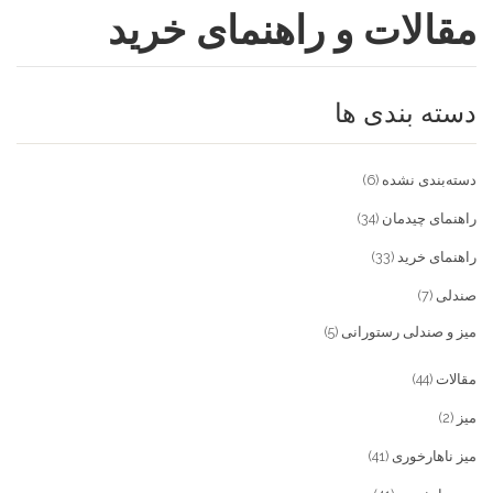
مقالات و راهنمای خرید
فروشگاه
مقالات و راهنمای خرید
تجهیزات تالار و رستوران
دسته بندی ها
تماس با ما
میز و صندلی خانگی
علاقمندی ها
محصولات چوبی و فلزی
درباره تولیدی آریان صنعت
دسته‌بندی نشده
(6)
پیش پرداخت
خدمات
راهنمای چیدمان
(34)
راهنمای خرید
(33)
تماس با ما
صندلی
(7)
سوالات متداول
میز و صندلی رستورانی
(5)
مقالات
(44)
میز
(2)
میز ناهارخوری
(41)