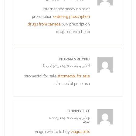
internet pharmacy no prior
prescription
ordering prescription
drugs from canada
buy prescription
drugs online cheap
NORMANRHYNC
28 اردیبهشت 1401 در 8:51 ب.ظ
stromectol for sale
stromectol for sale
stromectol price usa
JOHNNYTUT
29 اردیبهشت 1401 در 10:27
ب.ظ
viagra where to buy
viagra pills