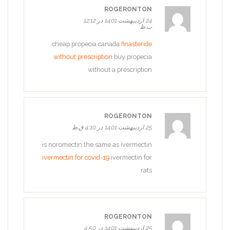
ROGERONTON
24 اردیبهشت 1401 در 12:12
ب.ظ
cheap propecia canada
finasteride
without prescription
buy propecia
without a prescription
ROGERONTON
25 اردیبهشت 1401 در 4:10 ق.ظ
is noromectin the same as ivermectin
ivermectin for covid-19
ivermectin for
rats
ROGERONTON
25 اردیبهشت 1401 در 4:50