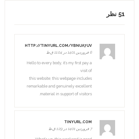
51 نظر
HTTP://TINYURL.COM/YBNUA7UV
6 فروردین 1401 در 11:04 ق.ظ
Hello to every body, it’s my first pay a
visit of
this website; this webpage includes
remarkable and genuinely excellent
material in support of visitors.
TINYURL.COM
7 فروردین 1401 در 1:29 ق.ظ