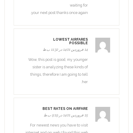
waiting for
your next post thanks once again.
LOWEST AIRFARES
POSSIBLE
14 فروردین 1401 در 11:32 ب.ظ
Wow, this post is good, my younger
sister is analyzing these kinds of
things, therefore I am going to tell
her.
BEST RATES ON AIRFARE
15 فروردین 1401 در 9:19 ب.ظ
For newest news you have to visit
internet and on web I found this web