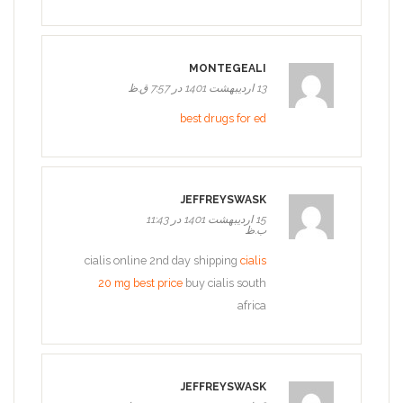
MONTEGEALI
13 اردیبهشت 1401 در 7:57 ق.ظ
best drugs for ed
JEFFREYSWASK
15 اردیبهشت 1401 در 11:43
ب.ظ
cialis online 2nd day shipping
cialis
20 mg best price
buy cialis south
africa
JEFFREYSWASK