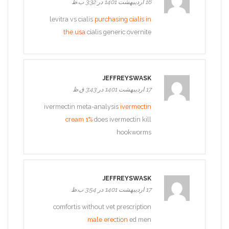
16 اردیبهشت 1401 در 3:32 ب.ظ
levitra vs cialis
purchasing cialis in
the usa
cialis generic overnite
JEFFREYSWASK
17 اردیبهشت 1401 در 3:43 ق.ظ
ivermectin meta-analysis
ivermectin
cream 1%
does ivermectin kill
hookworms
JEFFREYSWASK
17 اردیبهشت 1401 در 3:54 ب.ظ
comfortis without vet prescription
male erection
ed men