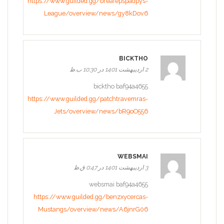
https://www.guilded.gg/breafepspadpys-
League/overview/news/gy8kDov6
BICKTHO
2 اردیبهشت 1401 در 10:30 ب.ظ
bicktho baf94a4655
https://www.guilded.gg/patchtravemras-
Jets/overview/news/bR9oO556
WEBSMAI
3 اردیبهشت 1401 در 0:47 ق.ظ
websmai baf94a4655
https://www.guilded.gg/benzxycercas-
Mustangs/overview/news/A6jnrG06