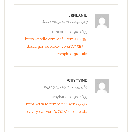
ERNEANIE
3 اردیبهشت 1401 در 11:10 ب.ظ
erneanie baf94a4655
https://trello.com/c/fORqm2C4/35-
descargar-duplexer-versi%C3%B3n-
completa-gratuita
WHYTVINE
4 اردیبهشت 1401 در 1:34 ق.ظ
whytvine baf94a4655
https://trello.com/c/vCO5xnX5/52-
qajary-cat-versi%C3%B3n-completa