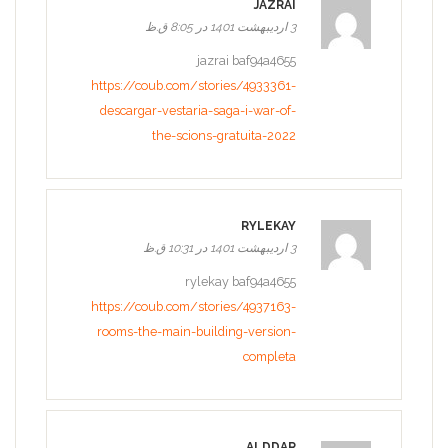
JAZRAI
3 اردیبهشت 1401 در 8:05 ق.ظ
jazrai baf94a4655
https://coub.com/stories/4933361-
descargar-vestaria-saga-i-war-of-
the-scions-gratuita-2022
RYLEKAY
3 اردیبهشت 1401 در 10:31 ق.ظ
rylekay baf94a4655
https://coub.com/stories/4937163-
rooms-the-main-building-version-
completa
ALDDAR