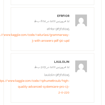
EFRFIOR
14 فروردین 1401 در 8:04 ب.ظ
efrfior 9ff3f182a5
s://www.kaggle.com/code/raiturlasi/grammarway-
3-with-answers-pdf-90-upd
LAULOLIN
14 فروردین 1401 در 9:29 ب.ظ
laulolin 9ff3f182a5
ttps://www.kaggle.com/code/riphumettroub/high-
quality-advanced-systemcare-pro-13-
2-0-220