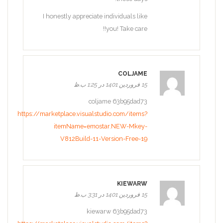
I honestly appreciate individuals like
you! Take care!!
COLJAME
15 فروردین 1401 در 1:25 ب.ظ
coljame 63b95dad73
https://marketplace.visualstudio.com/items?
itemName=emostar.NEW-Mkey-
V812Build-11-Version-Free-19
KIEWARW
15 فروردین 1401 در 3:31 ب.ظ
kiewarw 63b95dad73