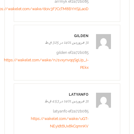
arrmyk ef2a72b085
tps://wakelet.com/wake/doiv3F7CcTM8BYHSjLaoD
GILDEN
31 فروردین 1401 در 3:25 ق.ظ
gilden ef2a72b085
https://wakelet.com/wake/nJ1vxynvqqSgUp_J-
PEkx
LATYANFO
31 فروردین 1401 در 4:53 ق.ظ
latyanfo ef2a72b085
https://wakelet.com/wake/uGT-
NEyIdt6Ux8kCqmnKV