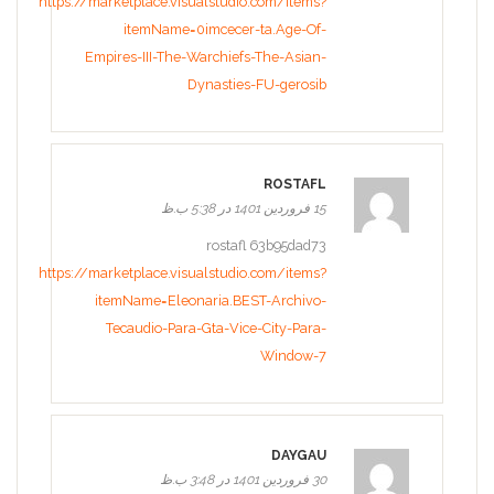
https://marketplace.visualstudio.com/items?
itemName=0imcecer-ta.Age-Of-
Empires-III-The-Warchiefs-The-Asian-
Dynasties-FU-gerosib
ROSTAFL
15 فروردین 1401 در 5:38 ب.ظ
rostafl 63b95dad73
https://marketplace.visualstudio.com/items?
itemName=Eleonaria.BEST-Archivo-
Tecaudio-Para-Gta-Vice-City-Para-
Window-7
DAYGAU
30 فروردین 1401 در 3:48 ب.ظ