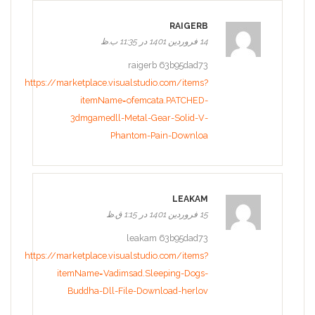
RAIGERB
14 فروردین 1401 در 11:35 ب.ظ
raigerb 63b95dad73
https://marketplace.visualstudio.com/items?
itemName=ofemcata.PATCHED-
3dmgamedll-Metal-Gear-Solid-V-
Phantom-Pain-Downloa
LEAKAM
15 فروردین 1401 در 1:15 ق.ظ
leakam 63b95dad73
https://marketplace.visualstudio.com/items?
itemName=Vadimsad.Sleeping-Dogs-
Buddha-Dll-File-Download-herlov