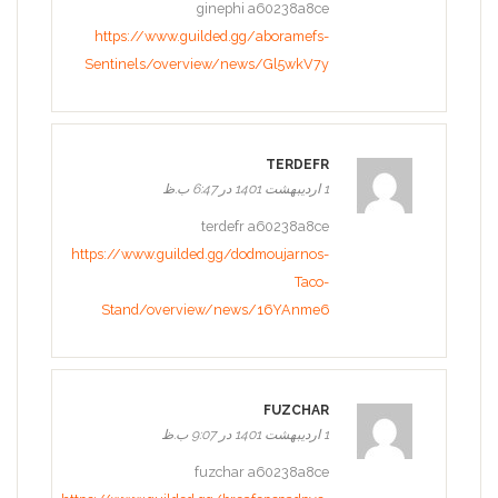
ginephi a60238a8ce
https://www.guilded.gg/aboramefs-
Sentinels/overview/news/Gl5wkV7y
TERDEFR
1 اردیبهشت 1401 در 6:47 ب.ظ
terdefr a60238a8ce
https://www.guilded.gg/dodmoujarnos-
Taco-
Stand/overview/news/16YAnme6
FUZCHAR
1 اردیبهشت 1401 در 9:07 ب.ظ
fuzchar a60238a8ce