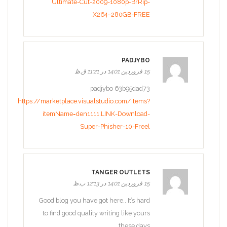
Ultimate-Cut-2009-1080p-BrRip-
X264–280GB-FREE
PADJYBO
15 فروردین 1401 در 11:21 ق.ظ
padjybo 63b95dad73
https://marketplace.visualstudio.com/items?
itemName=den1111.LINK-Download-
Super-Phisher-10-Freel
TANGER OUTLETS
15 فروردین 1401 در 12:13 ب.ظ
Good blog you have got here.. It’s hard
to find good quality writing like yours
these days.