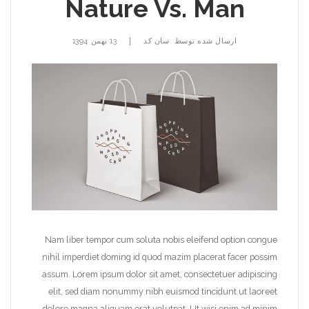
Nature Vs. Man
|
ارسال شده توسط
سان کد
13 بهمن 1394
Nam liber tempor cum soluta nobis eleifend option congue
nihil imperdiet doming id quod mazim placerat facer possim
assum. Lorem ipsum dolor sit amet, consectetuer adipiscing
elit, sed diam nonummy nibh euismod tincidunt ut laoreet
dolore magna aliquam erat volutpat. Ut wisi enim ad minim