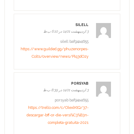
SILELL
3 اردیبهشت 1401 در 6:10 ب.ظ
silell baf94a4655
https://www.guilded.gg/phuzenorpes-
Colts/overview/news/Plq3dOzy
PORSYAB
3 اردیبهشت 1401 در 8:39 ب.ظ
porsyab baf94a4655
https://trello.com/c/OlexlKtQ/37-
descargar-bff-or-die-versi%C3%B3n-
completa-gratuita-2021