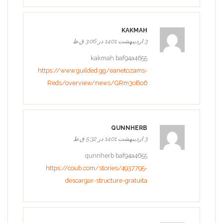
KAKMAH
3 اردیبهشت 1401 در 3:06 ق.ظ
kakmah baf94a4655
https://www.guilded.gg/eanetozams-
Reds/overview/news/GRm3oBo6
QUNNHERB
3 اردیبهشت 1401 در 5:32 ق.ظ
qunnherb baf94a4655
https://coub.com/stories/4937795-
descargar-structure-gratuita