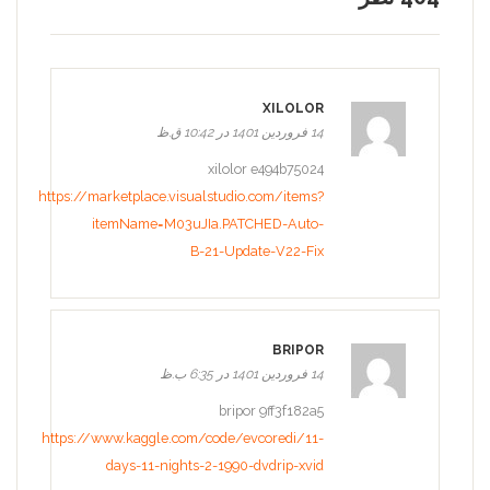
XILOLOR
14 فروردین 1401 در 10:42 ق.ظ
xilolor e494b75024
https://marketplace.visualstudio.com/items?
itemName=M03uJIa.PATCHED-Auto-
B-21-Update-V22-Fix
BRIPOR
14 فروردین 1401 در 6:35 ب.ظ
bripor 9ff3f182a5
https://www.kaggle.com/code/evcoredi/11-
days-11-nights-2-1990-dvdrip-xvid