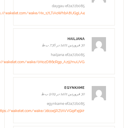
daygau ef2a72b085
ps://wakelet.com/wake/Hx_s7LTiAoWhbA8UGgLA4
HAILJANA
30 فروردین 1401 در 7:36 ب.ظ
hailjana ef2a72b085
s://wakelet.com/wake/0HozD86cRgp_Az97nuUVG
EGYNKAME
30 فروردین 1401 در 9:09 ب.ظ
egynkame ef2a72b085
ttps://wakelet.com/wake/Jdcox5RZtAVVGipFxj9Vr