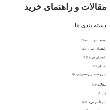
مقالات و راهنمای خرید
فروشگاه
مقالات و راهنمای خرید
تجهیزات تالار و رستوران
دسته بندی ها
تماس با ما
میز و صندلی خانگی
علاقمندی ها
محصولات چوبی و فلزی
درباره تولیدی آریان صنعت
دسته‌بندی نشده
(6)
پیش پرداخت
خدمات
راهنمای چیدمان
(34)
راهنمای خرید
(33)
تماس با ما
صندلی
(7)
سوالات متداول
میز و صندلی رستورانی
(5)
مقالات
(44)
میز
(2)
میز ناهارخوری
(41)