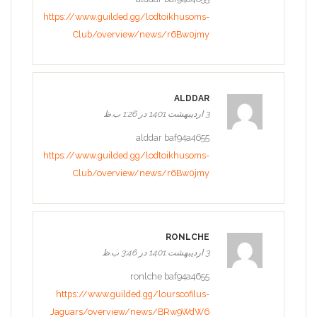
https://www.guilded.gg/lodtoikhusoms-
Club/overview/news/r6Bw0jmy
ALDDAR
3 اردیبهشت 1401 در 1:26 ب.ظ
alddar baf94a4655
https://www.guilded.gg/lodtoikhusoms-
Club/overview/news/r6Bw0jmy
RONLCHE
3 اردیبهشت 1401 در 3:46 ب.ظ
ronlche baf94a4655
https://www.guilded.gg/lourscofilus-
Jaguars/overview/news/BRw9WdW6