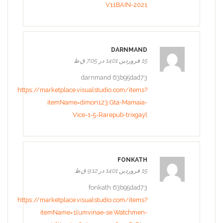
V11BAIN-2021
DARNMAND
15 فروردین 1401 در 7:05 ق.ظ
darnmand 63b95dad73
https://marketplace.visualstudio.com/items?
itemName=dimon123.Gta-Mamaia-
Vice-1-5-Rarepub-trixgayl
FONKATH
15 فروردین 1401 در 9:12 ق.ظ
fonkath 63b95dad73
https://marketplace.visualstudio.com/items?
itemName=1lumvinae-se.Watchmen-