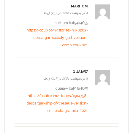
MARHOM
4 اردیبهشت 1401 در 3:57 ق.ظ
marhom baf94a4655
https://coub.com/stories/4938283-
descargar-speedy-golf-version-
completa-2021
QUAJAW
4 اردیبهشت 1401 در 6:17 ق.ظ
quajaw baf94a4655
https://coub.com/stories/4914758-
descargar-ship-of-theseus-version-
completa-gratuita-2021