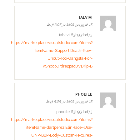
IALVIVI
15 فروردین 1401 در 3:07 ق.ظ
ialvivi 63b95dad73
https://marketplace.visualstudio.com/items?
itemName=Support.Death-Row-
Uncut–Too-Gangsta-For-
TvSnoopDrdre2pacDVDrip-B
PHOEILE
15 فروردین 1401 در 5:05 ق.ظ
phoeile 63b95dad73
https://marketplace.visualstudio.com/items?
itemName=dartperez.ElinRace–Use-
UNP-BBP-Body-Custom-Textures-