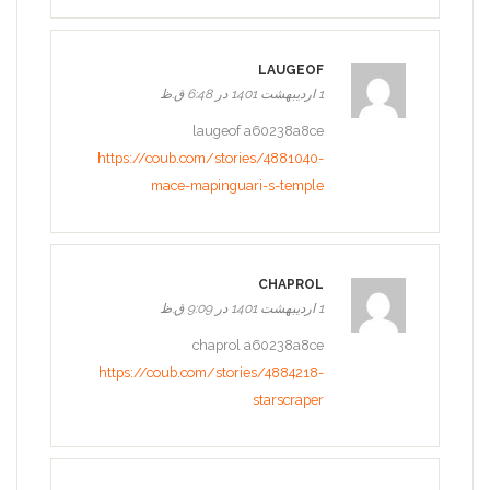
LAUGEOF
1 اردیبهشت 1401 در 6:48 ق.ظ
laugeof a60238a8ce
https://coub.com/stories/4881040-
mace-mapinguari-s-temple
CHAPROL
1 اردیبهشت 1401 در 9:09 ق.ظ
chaprol a60238a8ce
https://coub.com/stories/4884218-
starscraper