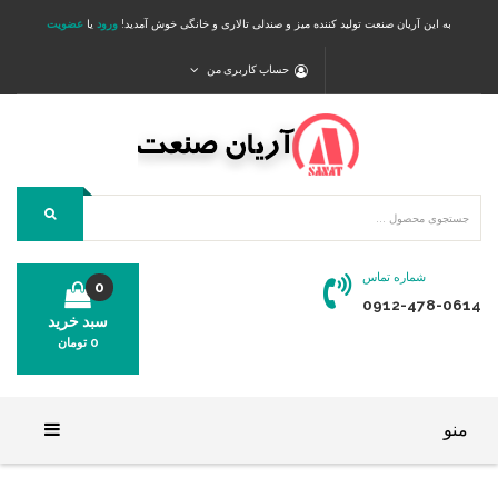
به این آریان صنعت تولید کننده میز و صندلی تالاری و خانگی خوش آمدید!
ورود
یا
عضویت
حساب کاربری من
شماره تماس
0
0912-478-0614
سبد خرید
0
تومان
محصولی در سبد خرید شما وجود ندارد.
منو
خانه