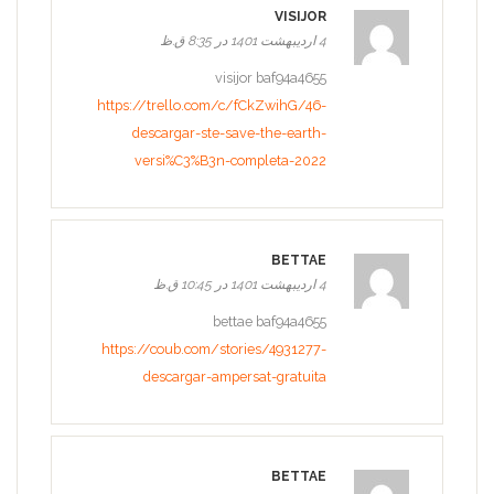
VISIJOR
4 اردیبهشت 1401 در 8:35 ق.ظ
visijor baf94a4655
https://trello.com/c/fCkZwihG/46-
descargar-ste-save-the-earth-
versi%C3%B3n-completa-2022
BETTAE
4 اردیبهشت 1401 در 10:45 ق.ظ
bettae baf94a4655
https://coub.com/stories/4931277-
descargar-ampersat-gratuita
BETTAE