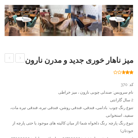
میز ناهار خوری جدید و مدرن نارون
غذا
ناهار
خوري
خوری
378
امتیاز
2.56
چوبي
گیتاری
از 5
کد: 370
امتیاز
مشتری
مهتاب
با
نام سرویس: صندلی چوبی نارون ، میز خراطی
2 سال گارانتی
میز
تنوع رنگ چوب: بادامی، فندقی، فندقی روشن، فندقی تیره، فندقی تیره مات،
مستطی
سفید، استخوانی.
ارکیده
تنوع رنگ پارچه: رنگ دلخواه شما (از میان کالیته های موجود یا حتی پارچه از
خودتان)