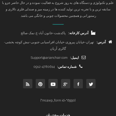
علم و تکنولوژی و دستگاه های به روز شروع به فعالیت نموده و در حال حاضر جزو با
سابقه ترین و با تجربه ترین تولید کننده ها در زمینه میز و صندلی فلزی تالاری و
رستورانی و همچنین محصولات چوبی و خانگی می باشد.
آدرس کارخانه:
پاکدشت-خاتون آباد-خ نمک صالح
آدرس:
تهران-خیابان پیروزی-خیابان افراسیابی جنوبی-نبش کوچه بخشی-
گالری آریان
ایمیل:
Support@arianchair.com
شماره تماس:
0912-4780614
[mc4wp_form id="6990"]
خدمات مشتریان