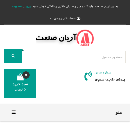
به این آریان صنعت تولید کننده میز و صندلی تالاری و خانگی خوش آمدید!
ورود
یا
عضویت
حساب کاربری من
شماره تماس
0
0912-478-0614
سبد خرید
0
تومان
محصولی در سبد خرید شما وجود ندارد.
منو
خانه