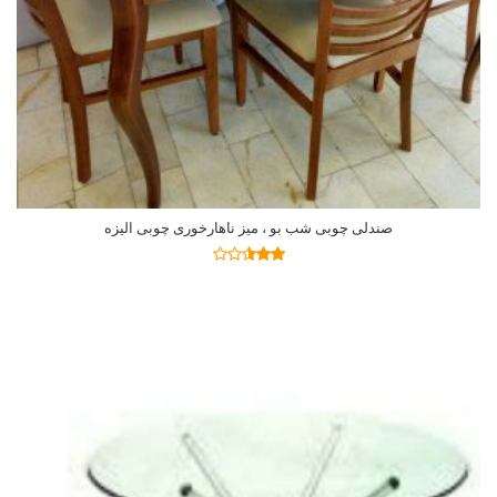
صندلی چوبی شب بو ، میز ناهارخوری چوبی الیزه
اطلاعات بیشتر
نمره
2.47
از 5