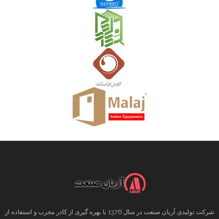
شرکت تولیدی آریان صنعت در سال 1376 با بهره گیری از کادر مجرب و استفاده از