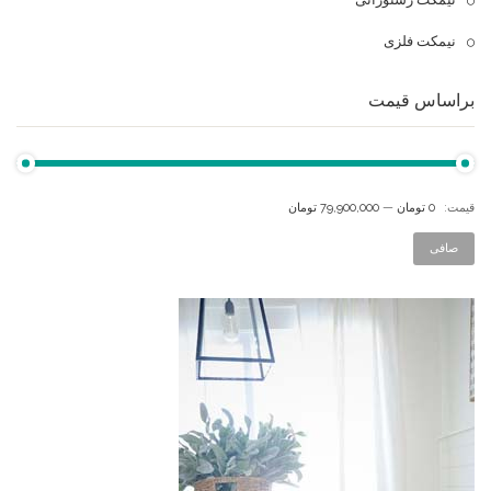
نیمکت فلزی
براساس قیمت
قيمت:
0 تومان
—
79,900,000 تومان
صافی