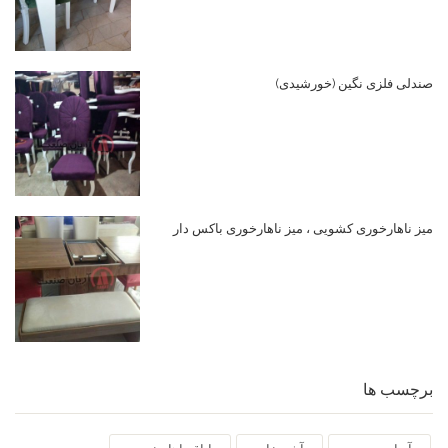
صندلی فلزی نگین (خورشیدی)
میز ناهارخوری کشویی ، میز ناهارخوری باکس دار
برچسب ها