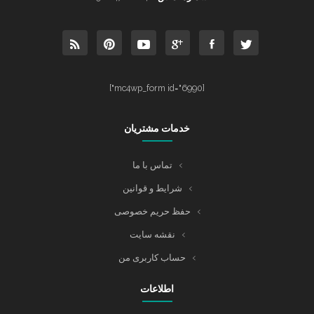
[mc4wp_form id="6990"]
خدمات مشتریان
تماس با ما
شرایط و قوانین
حفظ حریم خصوصی
نقشه سایت
حساب کاربری من
اطلاعات