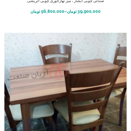
صندلی چوبی آبشار ، میز نهارخوری چوبی اتریشی
انتخاب گزینه ها
39,900,000
تومان
–
56,800,000
تومان