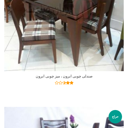
صندلی چوبی ابرون ، میز چوبی ابرون
اطلاعات بیشتر
نمره
2.41
از 5
حراج