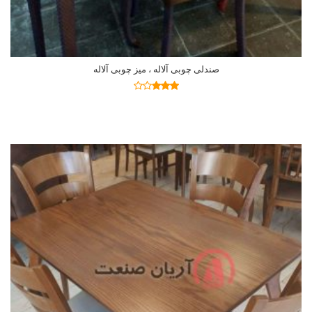
صندلی چوبی آلاله ، میز چوبی آلاله
اطلاعات بیشتر
نمره
2.77
از 5