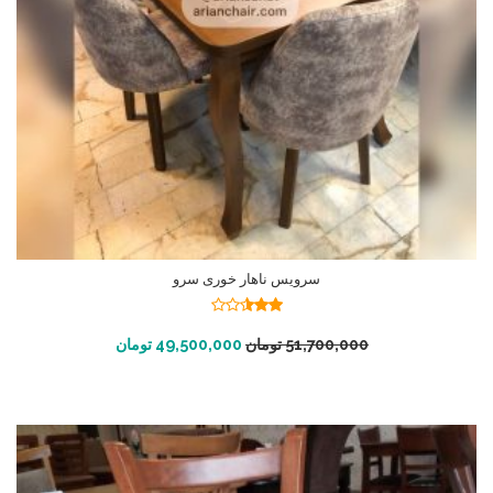
سرویس ناهار خوری سرو
نمره
2.49
افزودن به سبد خرید
51,700,000
تومان
49,500,000
تومان
از 5