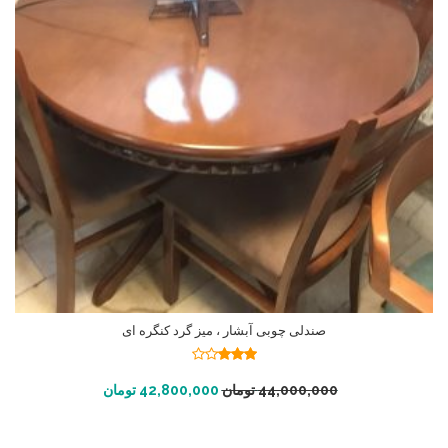
صندلی چوبی آبشار ، میز گرد کنگره ای
نمره
3.05
از
افزودن به سبد خرید
44,000,000
تومان
42,800,000
تومان
5