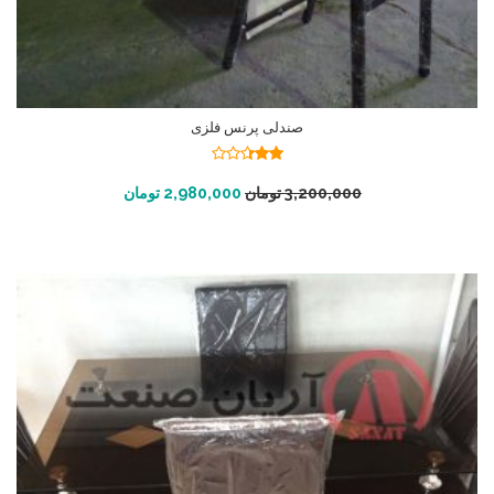
صندلی پرنس فلزی
نمره
2.34
افزودن به سبد خرید
3,200,000
تومان
2,980,000
تومان
از 5