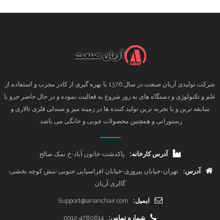
شرکت تولیدی آریان صنعت در سال 1376 با بهره گیری از کادر مجرب و استفاده از
علم و تکنولوژی و دستگاه های به روز شروع به فعالیت نموده و در حال حاضر جزو با
سابقه ترین و با تجربه ترین تولید کننده ها در زمینه میز و صندلی فلزی تالاری و
رستورانی و همچنین محصولات چوبی و خانگی می باشد.
آدرس کارخانه:
پاکدشت-خاتون آباد-خ نمک صالح
آدرس:
تهران-خیابان پیروزی-خیابان افراسیابی جنوبی-نبش کوچه بخشی-
گالری آریان
ایمیل:
Support@arianchair.com
شماره تماس:
0912-4780614