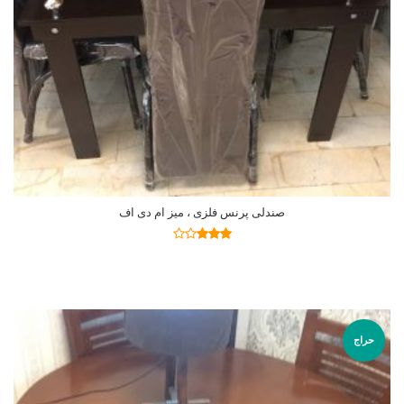
صندلی پرنس فلزی ، میز ام دی اف
اطلاعات بیشتر
نمره
2.92
از
5
حراج