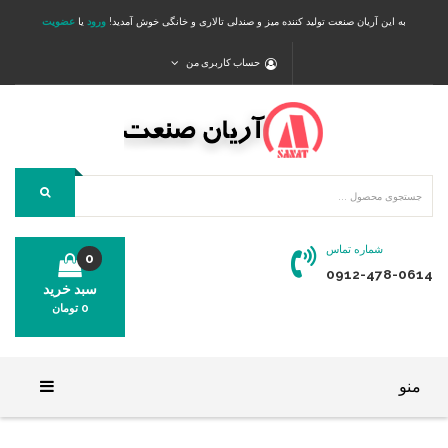
به این آریان صنعت تولید کننده میز و صندلی تالاری و خانگی خوش آمدید!
ورود
یا
عضویت
حساب کاربری من
شماره تماس
0
0912-478-0614
سبد خرید
0
تومان
محصولی در سبد خرید شما وجود ندارد.
منو
خانه