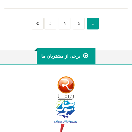
2.73
از 5
4
3
2
1
برخی از مشتریان ما