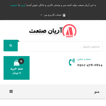
به این آریان صنعت تولید کننده میز و صندلی تالاری و خانگی خوش آمدید!
ورود
یا
عضویت
حساب کاربری من
شماره تماس
0
0912-478-0614
سبد خرید
0
تومان
محصولی در سبد خرید شما وجود ندارد.
منو
خانه