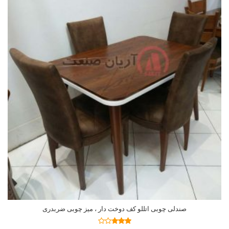
صندلی چوبی اتللو کف دوخت دار ، میز چوبی ضربدری
اطلاعات بیشتر
نمره