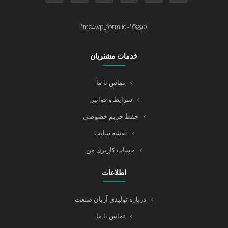
[mc4wp_form id="6990"]
خدمات مشتریان
تماس با ما
شرایط و قوانین
حفظ حریم خصوصی
نقشه سایت
حساب کاربری من
اطلاعات
درباره تولیدی آریان صنعت
تماس با ما