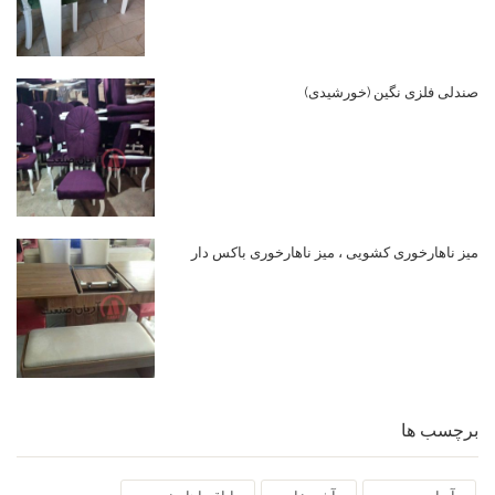
صندلی فلزی نگین (خورشیدی)
میز ناهارخوری کشویی ، میز ناهارخوری باکس دار
برچسب ها