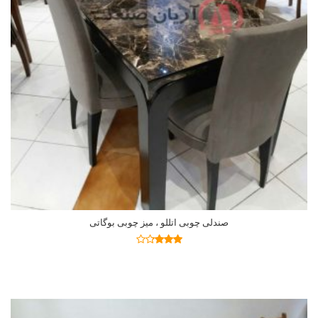
صندلی چوبی اتللو ، میز چوبی بوگاتی
اطلاعات بیشتر
نمره
3.19
از
5