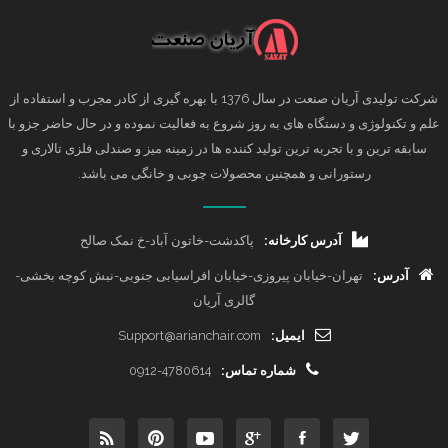
شرکت تولیدی آریان صنعت در سال 1376 با بهره گیری از کادر مجرب و استفاده از
علم و تکنولوژی و دستگاه های به روز شروع به فعالیت نموده و در حال حاضر جزو با
سابقه ترین و با تجربه ترین تولید کننده ها در زمینه میز و صندلی فلزی تالاری و
رستورانی و همچنین محصولات چوبی و خانگی می باشد.
آدرس کارخانه:
پاکدشت-خاتون آباد-خ نمک صالح
آدرس:
تهران-خیابان پیروزی-خیابان افراسیابی جنوبی-نبش کوچه بخشی-
گالری آریان
ایمیل:
Support@arianchair.com
شماره تماس:
0912-4780614