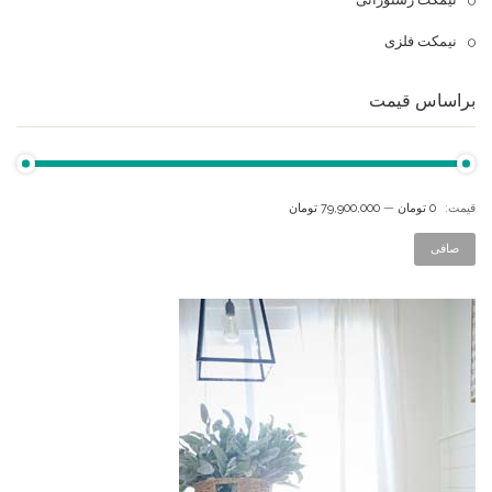
نیمکت فلزی
براساس قیمت
قيمت:
0 تومان
—
79,900,000 تومان
صافی