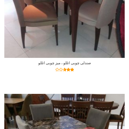
صندلی چوبی اتللو ، میز چوبی اتللو
اطلاعات بیشتر
نمره
2.54
از 5