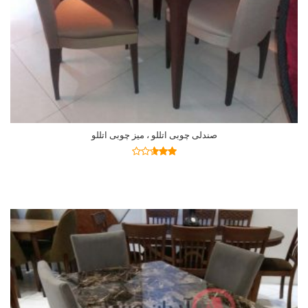
صندلی چوبی اتللو ، میز چوبی اتللو
اطلاعات بیشتر
نمره
2.54
از 5