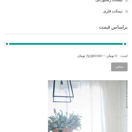
نیمکت فلزی
براساس قیمت
قيمت:
0 تومان
—
79,900,000 تومان
صافی