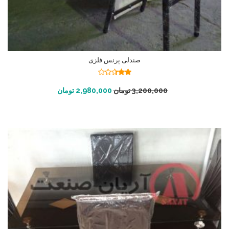
صندلی پرنس فلزی
نمره
2.34
افزودن به سبد خرید
3,200,000
تومان
2,980,000
تومان
از 5