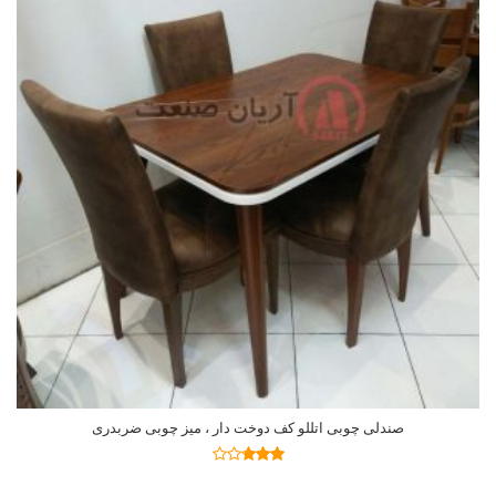
صندلی چوبی اتللو کف دوخت دار ، میز چوبی ضربدری
اطلاعات بیشتر
نمره
2.73
از 5