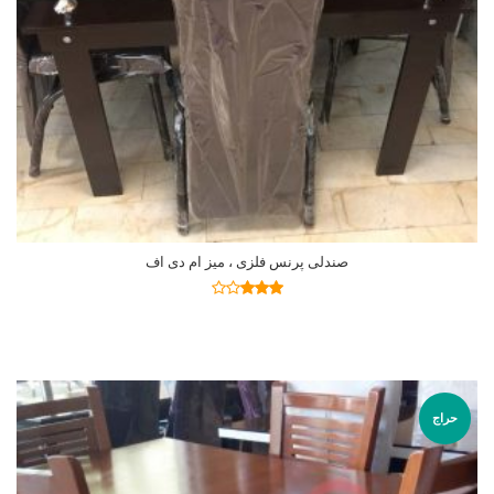
صندلی پرنس فلزی ، میز ام دی اف
اطلاعات بیشتر
نمره
2.92
از
5
حراج