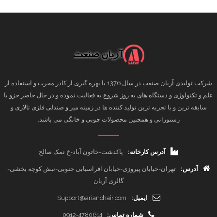
شرکت تولیدی آریان صنعت در سال 1376 با بهره گیری از کادر مجرب و استفاده از
علم و تکنولوژی و دستگاه های به روز شروع به فعالیت نموده و در حال حاضر جزو با
سابقه ترین و با تجربه ترین تولید کننده ها در زمینه میز و صندلی فلزی تالاری و
رستورانی و همچنین محصولات چوبی و خانگی می باشد.
آدرس کارخانه:
پاکدشت-خاتون آباد-خ نمک صالح
آدرس:
تهران-خیابان پیروزی-خیابان افراسیابی جنوبی-نبش کوچه بخشی-
گالری آریان
ایمیل:
Support@arianchair.com
شماره تماس:
0912-4780614