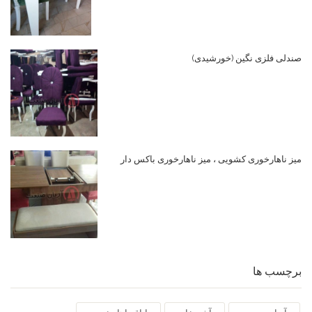
صندلی فلزی نگین (خورشیدی)
میز ناهارخوری کشویی ، میز ناهارخوری باکس دار
برچسب ها