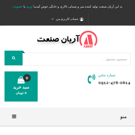
به این آریان صنعت تولید کننده میز و صندلی تالاری و خانگی خوش آمدید!
ورود
یا
عضویت
حساب کاربری من
شماره تماس
0
0912-478-0614
سبد خرید
0
تومان
محصولی در سبد خرید شما وجود ندارد.
منو
خانه