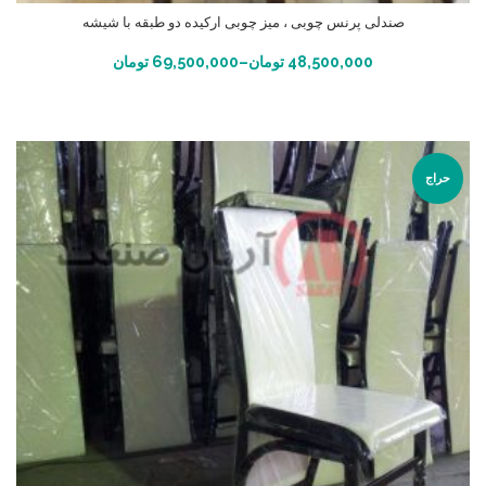
صندلی پرنس چوبی ، میز چوبی ارکیده دو طبقه با شیشه
انتخاب گزینه ها
48,500,000
تومان
–
69,500,000
تومان
حراج