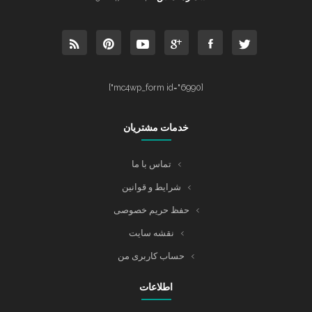
[mc4wp_form id="6990"]
خدمات مشتریان
تماس با ما
شرایط و قوانین
حفظ حریم خصوصی
نقشه سایت
حساب کاربری من
اطلاعات