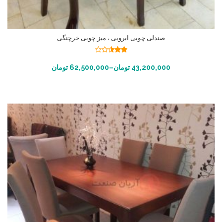
صندلی چوبی ابرویی ، میز چوبی خرچنگی
نمره
2.49
انتخاب گزینه ها
43,200,000
تومان
–
62,500,000
تومان
از 5