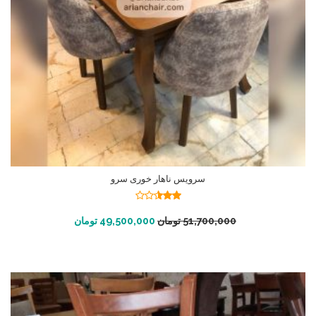
سرویس ناهار خوری سرو
نمره
2.49
افزودن به سبد خرید
51,700,000
تومان
49,500,000
تومان
از 5