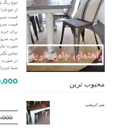
تنوع رنگ پا
از خودتان)
قیمت سرویس 4 نفره: 0000
قیمت سرویس 6 نفره: 0000
تماس بگیری
در صورت نی
شما عزیزان تلفن 09124780614 در خدم
0,000
محبوب ترین
میز اتریشی
0,000