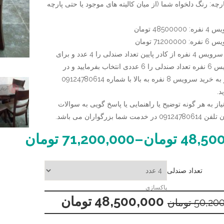
رچه: رنگ دلخواه شما (از میان کالیته های موجود یا حتی پارچه
ناهارخوری
ضربدری
گرد
4850 تومان
چوبی
7120 تومان
پایه
برای خرید سرویس 4 نفره از کادر پایین تعداد صندلی را 4 عدد و برای
گلدانی
خرید سرویس 6 نفره تعداد صندلی را 6 عددی انتخاب بفرمایید و در
صورت نیاز به خرید سرویس 8 نفره به بالا با شماره 09124780614
د.
از به هر گونه توضیح یا راهنمایی یا پاسخ گویی به سوالات
ت شما بزرگواران می باشد.
48,50
تومان
–
71,200,000
تومان
تعداد صندلی
پاکسازی
48,500,000
تومان
50,20
تومان