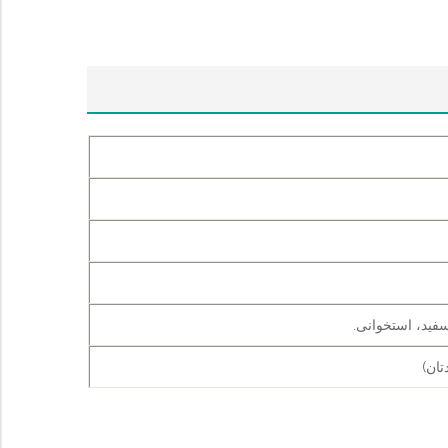
فید، استخوانی.
تان)