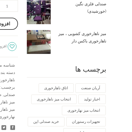
صندلی
صندلی فلزی نگین
چوبی
(خورشیدی)
خط
افزود
دار
،
میز ناهارخوری کشویی ، میز
میز
ناهارخوری باکس دار
افزود
گرد
چوبی
کنگره
شناسه م
برچسب ها
ای
دسته بند
عدد
ناهارخور
برچسب:
آریان صنعت
اتاق ناهارخوری
صندلی
,
ص
اخبار تولید
انتخاب میز ناهارخوری
میز ناها
میز ناها
انتخاب میز نهارخوری
نهارخوری
تجهیزات رستوران
خرید صندلی اپن