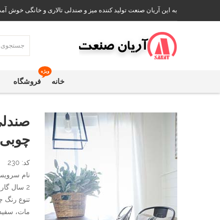
به این آریان صنعت تولید کننده میز و صندلی تالاری و خانگی خوش آمد
ویژه
خانه
فروشگاه
صندلی
چوبی 
کد: 230
نام سرویس:
2 سال گارانتی
تنوع رنگ چ
مات، سفید،