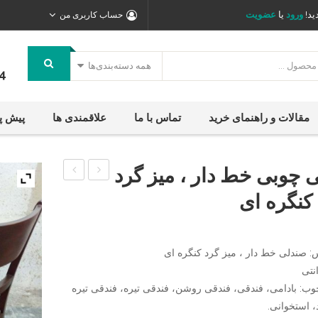
ید!
ورود
یا
عضویت
حساب کاربری من
همه دسته‌بندی‌ها
4
مقالات و راهنمای خرید
تماس با ما
علاقمندی ها
پیش پ
 چوبی خط دار ، میز گرد
چوبی
چوبی
کنگره ای
دو
اتللو
تیره
کف
کف
دوخت
 صندلی خط دار ، میز گرد کنگره ای
چوبی
دار ،
،
وب: بادامی، فندقی، فندقی روشن، فندقی تیره، فندقی تیره
میز
 استخوانی.
میز
چوبی