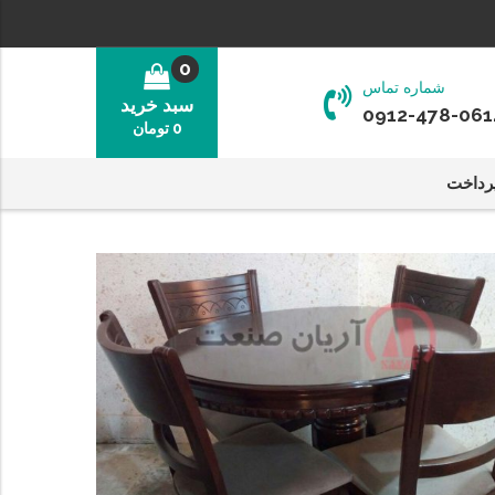
0
شماره تماس
سبد خرید
0912-478-061
0
تومان
رداخت