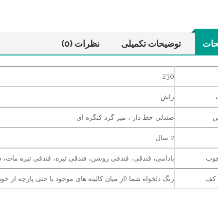
حات
توضیحات تکمیلی
نظرات (0)
230
راش
س
صندلی خط دار ، میز گرد کنگره ای
2 سال
چوب
بادامی، فندقی، فندقی روشن، فندقی تیره، فندقی تیره مات، س
 کف
رنگ دلخواه شما (از میان کالیته های موجود یا حتی پارچه از خود