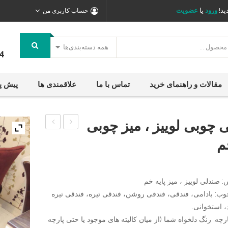
ید!
ورود
یا
عضویت
حساب کاربری من
همه دسته‌بندی‌ها
4
مقالات و راهنمای خرید
تماس با ما
علاقمندی ها
پیش پ
 چوبی لوییز ، میز چوبی
چوبی
چوبی
م
بلوط
منبت
،
،
میز
میز
 صندلی لوییز ، میز پایه خم
ناهارخوری
چوبی
وب: بادامی، فندقی، فندقی روشن، فندقی تیره، فندقی تیره
 استخوانی.
چوبی
هشت
رچه: رنگ دلخواه شما (از میان کالیته های موجود یا حتی پارچه
بلوط
ضلعی