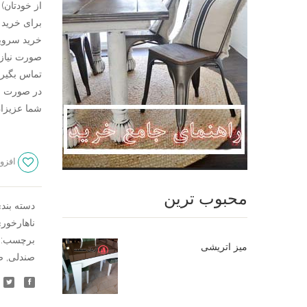
از خودتان)
تماس بگیری
در صورت نی
شما عزیزان تلفن 09124780614 در خدم
افزود
محبوب ترین
دسته بند
ناهارخور
برچسب:
میز اتریشی
صندلی
,
ص