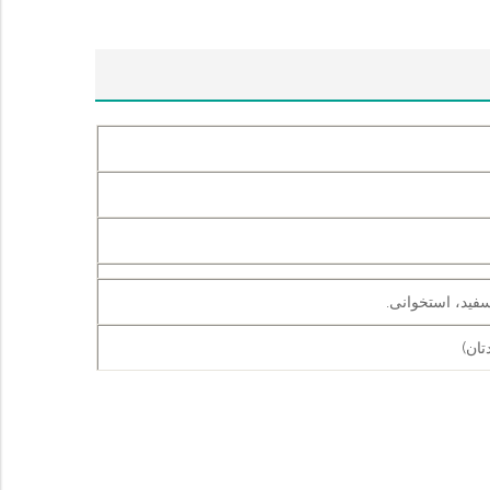
فید، استخوانی.
تان)