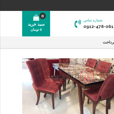
0
شماره تماس
سبد خرید
0912-478-061
0
تومان
رداخت