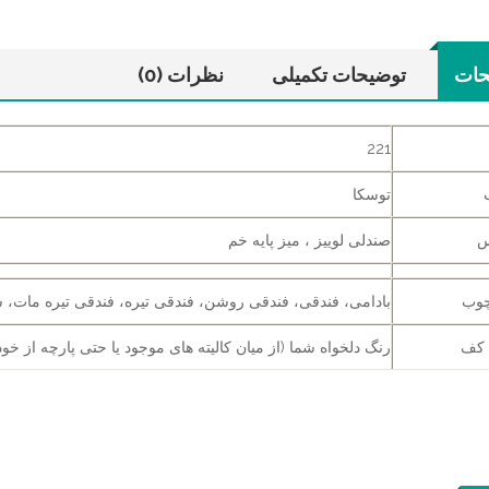
حات
توضیحات تکمیلی
نظرات (0)
221
توسکا
س
صندلی لوییز ، میز پایه خم
چوب
بادامی، فندقی، فندقی روشن، فندقی تیره، فندقی تیره مات، س
 کف
رنگ دلخواه شما (از میان کالیته های موجود یا حتی پارچه از خود