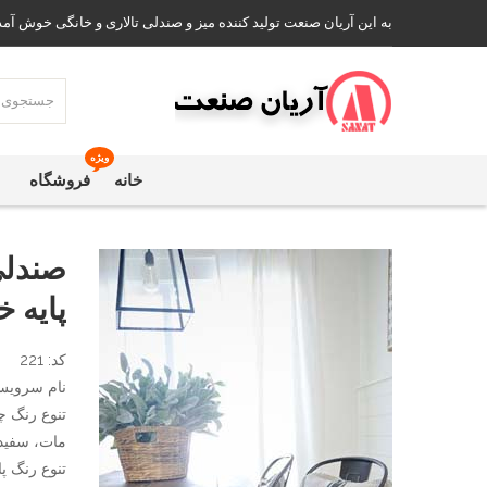
به این آریان صنعت تولید کننده میز و صندلی تالاری و خانگی خوش آمد
ویژه
خانه
فروشگاه
صندلی
پایه خ
کد: 221
نام سرویس:
تنوع رنگ چ
مات، سفید،
تنوع رنگ پا