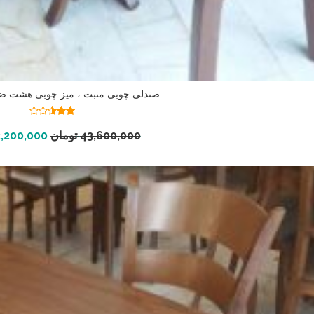
صندلی چوبی منبت ، میز چوبی هشت ض
نمره
2.50
افزودن به سبد خرید
43,600,000
تومان
,200,000
از 5