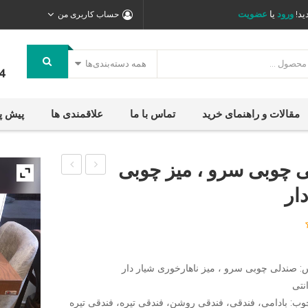
ید!
ورود
یا
عضویت
حساب کاربری من
همه دسته‌بندی‌ها
4
مقالات و راهنمای خرید
تماس با ما
علاقمندی ها
پیش پ
 چوبی سرو ، میز چوبی
چوبی
کلاسیک
ار
توسکا
،
،
میز
میز
ناهار
چوبی
خوری
 صندلی چوبی سرو ، میز ناهارخوری شیار دار
گرد
ارکیده
وب: بادامی، فندقی، فندقی روشن، فندقی تیره، فندقی تیره