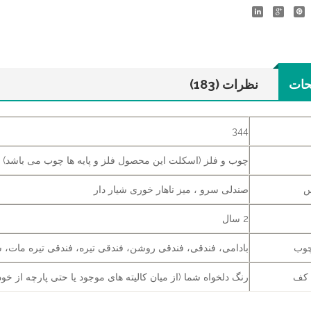
حات
نظرات (183)
344
چوب و فلز (اسکلت این محصول فلز و پایه ها چوب می باشد)
س
صندلی سرو ، میز ناهار خوری شیار دار
2 سال
چوب
بادامی، فندقی، فندقی روشن، فندقی تیره، فندقی تیره مات، س
 کف
رنگ دلخواه شما (از میان کالیته های موجود یا حتی پارچه از خود