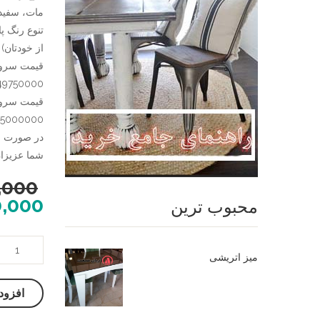
مات، سفید،
تنوع رنگ پا
از خودتان)
49750000 تومان
75000000 تومان
در صورت نی
شما عزیزان تلفن 09124780614 در خدم
,000
0,000
محبوب ترین
صندلی
میز اتریشی
چوبی
سرو
افزود
،
میز