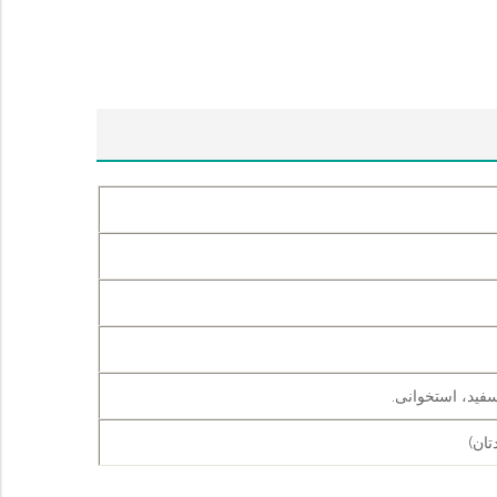
فید، استخوانی.
تان)