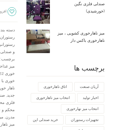
صندلی فلزی نگین
چوبی
(خورشیدی)
افزود
شیار
دار
عدد
دسته بند
میز ناهارخوری کشویی ، میز
رستوران
ناهارخوری باکس دار
رستورانی
و صندلی 
برچسب:
برچسب ها
میز غذاخ
خوری 2022
خوری با 
آریان صنعت
اتاق ناهارخوری
ناهار خو
جدید
,
صند
اخبار تولید
انتخاب میز ناهارخوری
فلزی مح
انتخاب میز نهارخوری
محکم و ج
مدرن
,
می
تجهیزات رستوران
خرید صندلی اپن
میز ناها