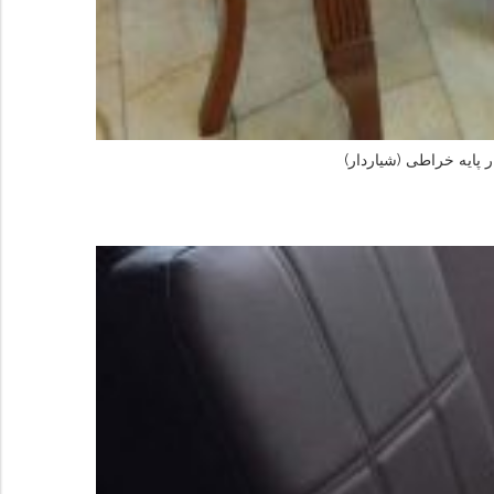
 پایه خراطی (شیاردار)