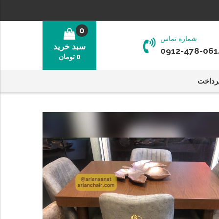
0
شماره تماس
سبد خرید
0912-478-061
0
تومان
رداخت