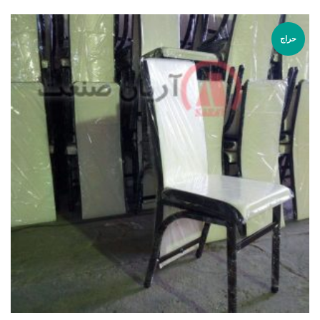
از 5
حراج