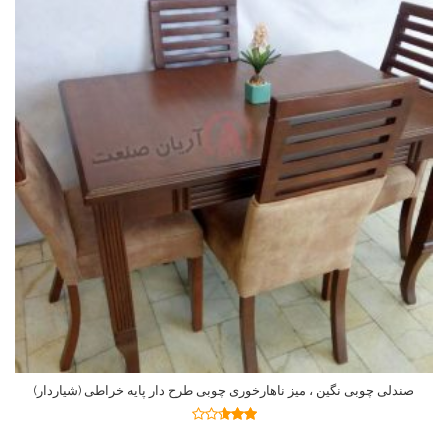
صندلی چوبی نگین ، میز ناهارخوری چوبی طرح دار پایه خراطی (شیاردار)
اطلاعات بیشتر
نمره
2.59