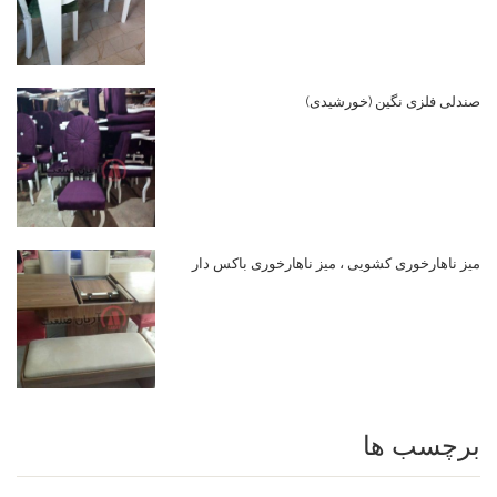
صندلی فلزی نگین (خورشیدی)
میز ناهارخوری کشویی ، میز ناهارخوری باکس دار
برچسب ها