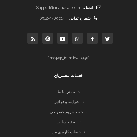
ایمیل:
Support@arianchair.com
شماره تماس:
0912-4780614
[mc4wp_form id="6990"]
خدمات مشتریان
تماس با ما
شرایط و قوانین
حفظ حریم خصوصی
نقشه سایت
حساب کاربری من