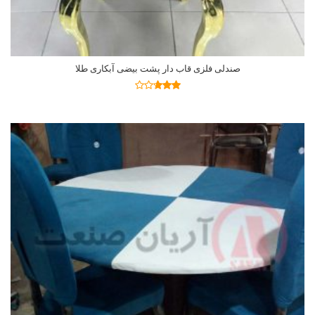
صندلی فلزی قاب دار پشت بیضی آبکاری طلا
اطلاعات بیشتر
نمره
2.64
از 5