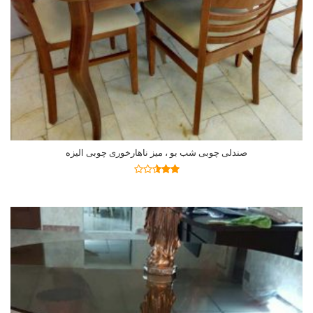
صندلی چوبی شب بو ، میز ناهارخوری چوبی الیزه
اطلاعات بیشتر
نمره
2.47
از 5