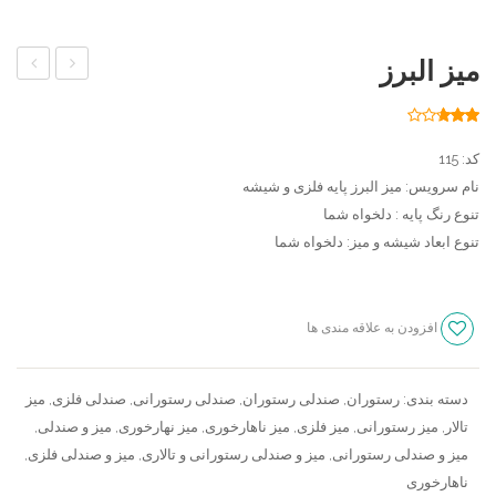
میز البرز
چوبی
گرد
منبت
پلیمر
172
امتیاز
2.62
،
از 5
کد: 115
امتیاز
مشتری
میز
نام سرویس: میز البرز پایه فلزی و شیشه
تنوع رنگ پایه : دلخواه شما
چوبی
تنوع ابعاد شیشه و میز: دلخواه شما
طرح
دار
پایه
افزودن به علاقه مندی ها
سنجش
خراطی
(شیاردار)
دسته بندی:
رستوران
,
صندلی رستوران
,
صندلی رستورانی
,
صندلی فلزی
,
میز
تالار
,
میز رستورانی
,
میز فلزی
,
میز ناهارخوری
,
میز نهارخوری
,
میز و صندلی
,
میز و صندلی رستورانی
,
میز و صندلی رستورانی و تالاری
,
میز و صندلی فلزی
,
ناهارخوری