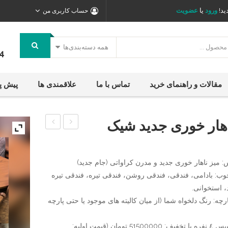
ید!
ورود
یا
عضویت
حساب کاربری من
همه دسته‌بندی‌ها
4
مقالات و راهنمای خرید
تماس با ما
علاقمندی ها
پیش پ
اهار خوری جدید شیک
ناهار
و
خوری
صندلی
 ميز ناهار خوری جدید و مدرن کراواتی (جام جدید)
معرق
رستورانی
وب: بادامی، فندقی، فندقی روشن، فندقی تیره، فندقی تیره
آپادانا
فلزی
 استخوانی.
مدل
رچه: رنگ دلخواه شما (از میان کالیته های موجود یا حتی پارچه
البرز
قیمت سرویس ٤ نفره با تخفیف: 51500000 تومان (قیمت اولیه: