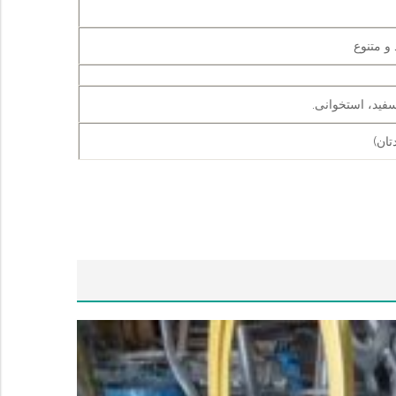
و متنوع
فید، استخوانی.
تان)