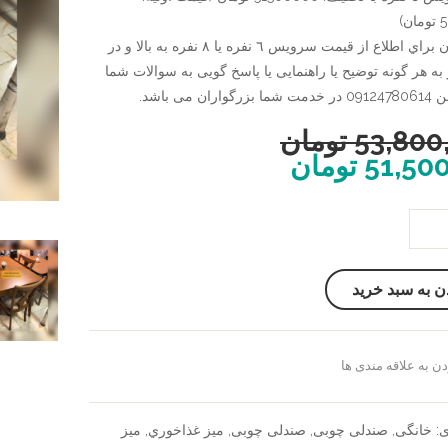
)
شما عزيزان براي اطلاع از قيمت سرويس ٦ نفره يا ٨ نفره به بالا و در
به هر گونه توضیح یا راهنمایی یا پاسخ گویی به سوالات شما
ان می باشد.
53,800
تومان
51,50
تومان
ن به سبد خرید
ن به علاقه مندی ها
سنجش
ی:
خانگی
,
صندلی چوبی
,
صندلی چوبی
,
ميز غذاخوري
,
میز