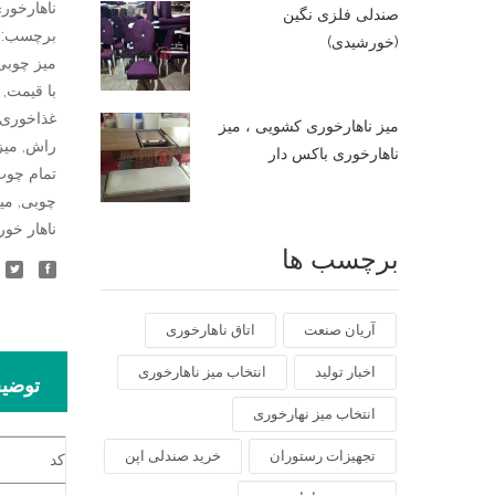
ناهارخور
صندلی فلزی نگین
برچسب:
(خورشیدی)
میز چوبی
با قیمت
,
غذاخوری 
میز ناهارخوری کشویی ، میز
راش
,
میز
ناهارخوری باکس دار
تمام چو
چوبی
,
می
ناهار خو
برچسب ها
آریان صنعت
اتاق ناهارخوری
اخبار تولید
انتخاب میز ناهارخوری
توضی
انتخاب میز نهارخوری
تجهیزات رستوران
خرید صندلی اپن
کد