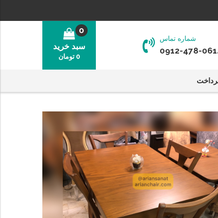
0
شماره تماس
سبد خرید
0912-478-061
0
تومان
رداخت