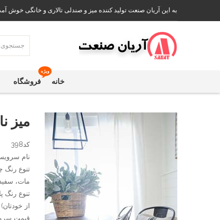
به این آریان صنعت تولید کننده میز و صندلی تالاری و خانگی خوش آمد
ویژه
خانه
فروشگاه
میز ن
کد398
نام سرویس:
تنوع رنگ چ
مات، سفید،
تنوع رنگ پا
از خودتان)