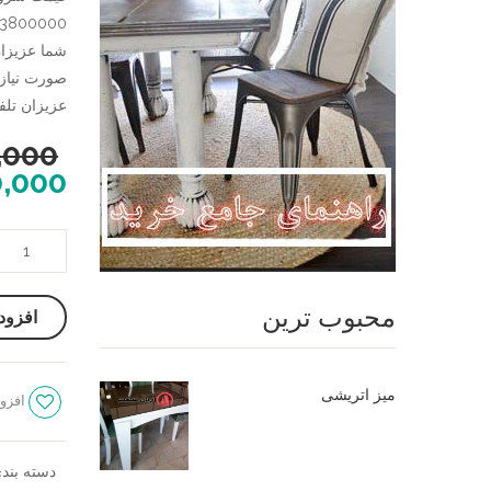
53800000 تومان
صورت نیاز 
عزیزان تلفن 09124780614 در خدمت شما بزرگوار
,000
0,000
میز
ناهار
خوری
محبوب ترین
افزود
جدید
شیک
عدد
میز اتریشی
افزود
دسته بند