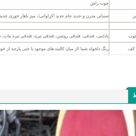
چوب راش
س
صندلی مدرن و جدید جام جدید (کراواتی)، ميز ناهار خوری جدید 
چوب
بادامی، فندقی، فندقی روشن، فندقی تیره، فندقی تیره مات، س
 کف
رنگ دلخواه شما (از میان کالیته های موجود یا حتی پارچه از خود
ط