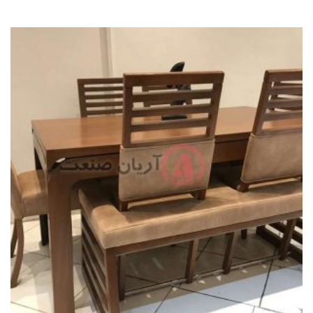
2.47
از 5