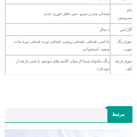
نام
صندلی مدرن سرو ، میز ناهار خوری جدید
سرویس
گارانتی
2 سال
تنوع رنگ
بادامی، فندقی، فندقی روشن، فندقی تیره، فندقی تیره مات،
چوب
سفید، استخوانی.
تنوع پارچه
رنگ دلخواه شما (از میان کالیته های موجود یا حتی پارچه از
کف
خودتان)
مرتبط