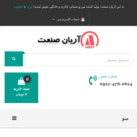
به این آریان صنعت تولید کننده میز و صندلی تالاری و خانگی خوش آمدید!
ورود
یا
عضویت
حساب کاربری من
شماره تماس
0
0912-478-0614
سبد خرید
0
تومان
محصولی در سبد خرید شما وجود ندارد.
منو
خانه