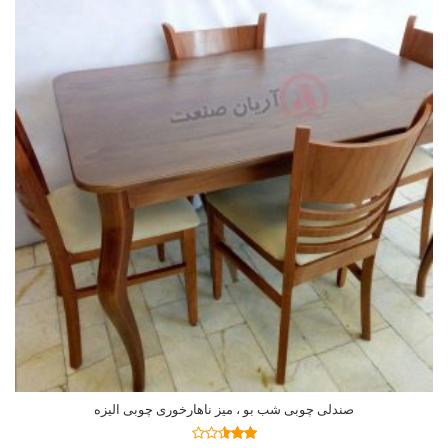
صندلی چوبی شب بو ، میز ناهارخوری چوبی الیزه
اطلاعات بیشتر
نمره