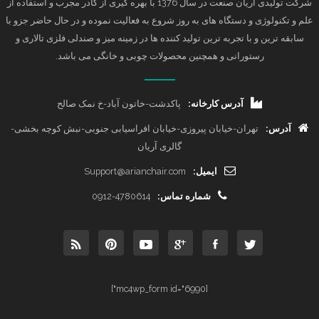
شرکت تولیدی آریان صنعت در سال 1376 با بهره گیری از کادر مجرب و استفاده از
علم و تکنولوژی و دستگاه های به روز شروع به فعالیت نموده و در حال حاضر جزو با
سابقه ترین و با تجربه ترین تولید کننده ها در زمینه میز و صندلی فلزی تالاری و
رستورانی و همچنین محصولات چوبی و خانگی می باشد.
آدرس کارخانه:
پاکدشت-خاتون آباد-خ نمک صالح
آدرس:
تهران-خیابان پیروزی-خیابان افراسیابی جنوبی-نبش کوچه بخشی-
گالری آریان
ایمیل:
Support@arianchair.com
شماره تماس:
0912-4780614
[mc4wp_form id="6990"]