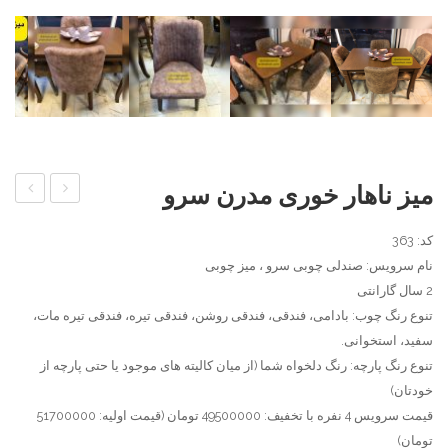
میز ناهار خوری مدرن سرو
ناهار
صندلی
کد: 363
خوری
رستورا
نام سرویس: صندلی چوبی سرو ، میز چوبی
معرق
2 سال گارانتی
کاری
تنوع رنگ چوب: بادامی، فندقی، فندقی روشن، فندقی تیره، فندقی تیره مات،
شده
سفید، استخوانی.
سرو
تنوع رنگ پارچه: رنگ دلخواه شما (از میان کالیته های موجود یا حتی پارچه از
خودتان)
قیمت سرویس 4 نفره با تخفیف: 49500000 تومان (قیمت اولیه: 51700000
تومان)