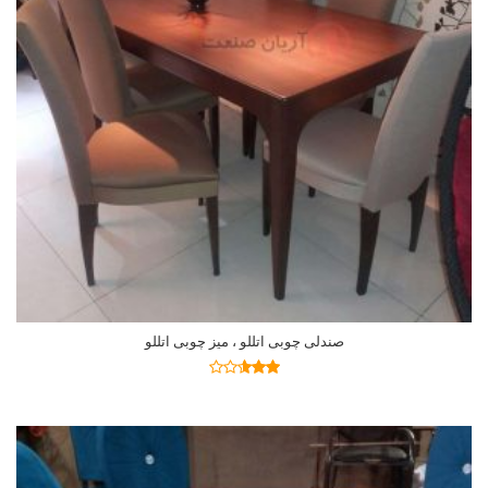
صندلی چوبی اتللو ، میز چوبی اتللو
اطلاعات بیشتر
نمره
2.54
از 5