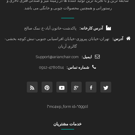
سابقه ترین و با تجربه ترین تولید کننده ها در زمینه میز و صندلی فلزی تالاری و
رستورانی و همچنین محصولات چوبی و خانگی می باشد.
آدرس کارخانه:
پاکدشت-خاتون آباد-خ نمک صالح
آدرس:
تهران-خیابان پیروزی-خیابان افراسیابی جنوبی-نبش کوچه بخشی-
گالری آریان
ایمیل:
Support@arianchair.com
شماره تماس:
0912-4780614
[mc4wp_form id="6990"]
خدمات مشتریان