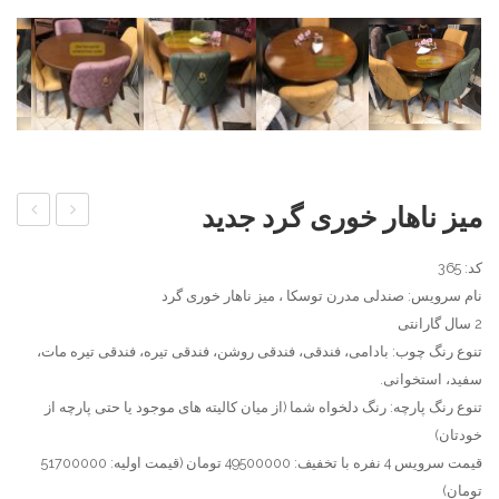
میز ناهار خوری گرد جدید
ناهار
ناهار
کد: 365
خوری
خوری
نام سرویس: صندلی مدرن توسکا ، میز ناهار خوری گرد
دو
گرد
2 سال گارانتی
نفره
چوبی
تنوع رنگ چوب: بادامی، فندقی، فندقی روشن، فندقی تیره، فندقی تیره مات،
گرد
دوتیرک
سفید، استخوانی.
تنوع رنگ پارچه: رنگ دلخواه شما (از میان کالیته های موجود یا حتی پارچه از
خودتان)
قیمت سرویس 4 نفره با تخفیف: 49500000 تومان (قیمت اولیه: 51700000
تومان)