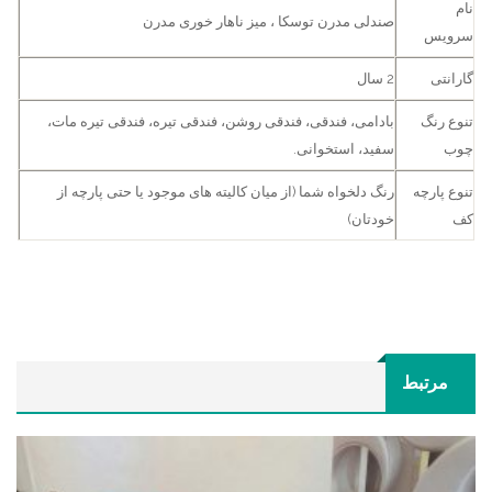
نام
صندلی مدرن توسکا ، میز ناهار خوری مدرن
سرویس
گارانتی
2 سال
تنوع رنگ
بادامی، فندقی، فندقی روشن، فندقی تیره، فندقی تیره مات،
چوب
سفید، استخوانی.
تنوع پارچه
رنگ دلخواه شما (از میان کالیته های موجود یا حتی پارچه از
کف
خودتان)
مرتبط