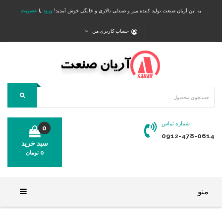
به این آریان صنعت تولید کننده میز و صندلی تالاری و خانگی خوش آمدید!
ورود
یا
عضویت
حساب کاربری من
شماره تماس
0
0912-478-0614
سبد خرید
0
تومان
محصولی در سبد خرید شما وجود ندارد.
منو
خانه