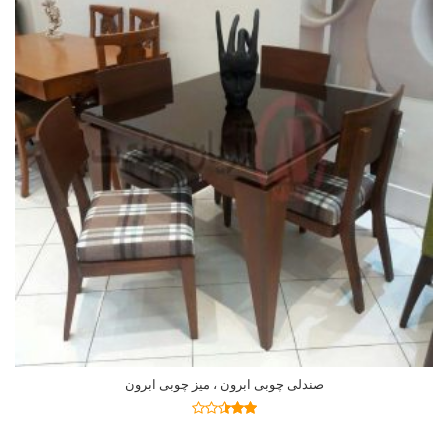
صندلی چوبی ابرون ، میز چوبی ابرون
اطلاعات بیشتر
نمره
2.41
از 5