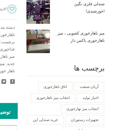
دوتیرک
صندلی فلزی نگین
افزود
عدد
(خورشیدی)
دسته بند
میز ناهارخوری کشویی ، میز
ناهارخور
ناهارخوری باکس دار
برچسب:
غذاخوری 
میز ناهار
جدید
,
میز
برچسب ها
ناهار خو
آریان صنعت
اتاق ناهارخوری
اخبار تولید
انتخاب میز ناهارخوری
انتخاب میز نهارخوری
توضی
تجهیزات رستوران
خرید صندلی اپن