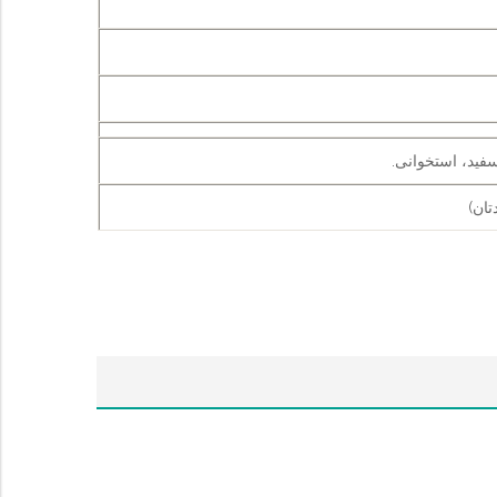
فید، استخوانی.
تان)