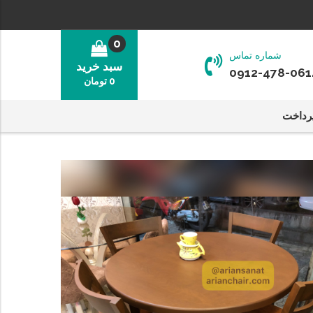
0
شماره تماس
سبد خرید
0912-478-061
0
تومان
رداخت