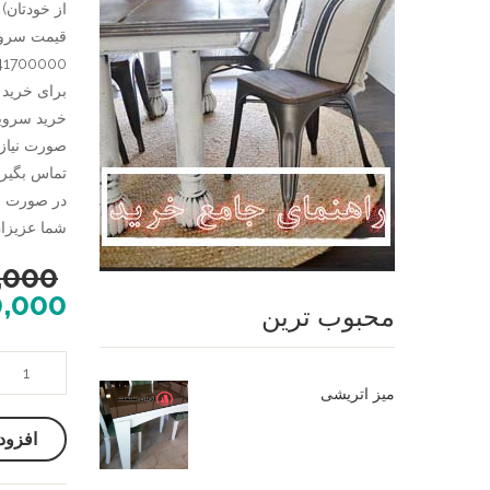
از خودتان)
41700000 تومان
تماس بگیری
در صورت نی
شما عزیزان تلفن 09124780614 در خدم
,000
0,000
محبوب ترین
میز
ناهار
میز اتریشی
خوری
افزود
گرد
چوبی