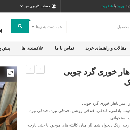
ید!
ورود
یا
عضویت
حساب کاربری من
همه دسته‌بندی‌ها
4
مقالات و راهنمای خرید
تماس با ما
علاقمندی ها
پیش پ
اهار خوری گرد چوبی
ناهار
ناهار
ک
خوری
خوری
گرد
بیضی
جدید
۴
 میز ناهار خوری گرد چوبی
نفره
وب: بادامی، فندقی، فندقی روشن، فندقی تیره، فندقی تیره
 استخوانی.
دوتیرک
رچه: رنگ دلخواه شما (از میان کالیته های موجود یا حتی پارچه