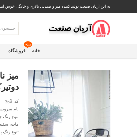
به این آریان صنعت تولید کننده میز و صندلی تالاری و خانگی خوش آمد
ویژه
خانه
فروشگاه
میز ن
دوتیر
کد: 358
نام سرویس:
تنوع رنگ چ
مات، سفید،
تنوع رنگ پا