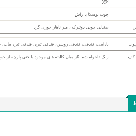
358
چوب توسکا یا راش
س
صندلی چوبی دوتیرک ، میز ناهار خوری گرد
چوب
بادامی، فندقی، فندقی روشن، فندقی تیره، فندقی تیره مات، س
 کف
رنگ دلخواه شما (از میان کالیته های موجود یا حتی پارچه از خود
ط