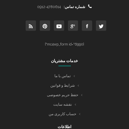
شماره تماس:
0912-4780614
[mc4wp_form id="6990"]
خدمات مشتریان
تماس با ما
شرایط و قوانین
حفظ حریم خصوصی
نقشه سایت
حساب کاربری من
اطلاعات