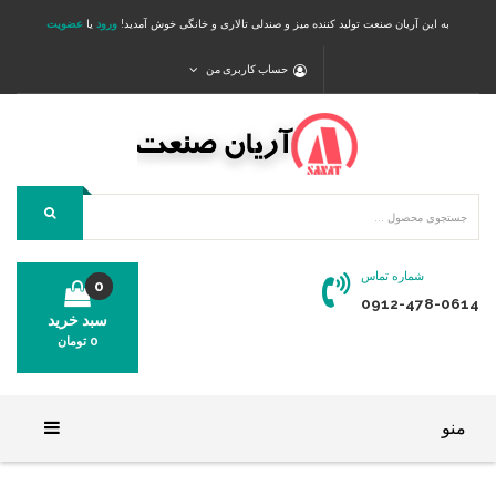
به این آریان صنعت تولید کننده میز و صندلی تالاری و خانگی خوش آمدید!
ورود
یا
عضویت
حساب کاربری من
شماره تماس
0
0912-478-0614
سبد خرید
0
تومان
محصولی در سبد خرید شما وجود ندارد.
منو
خانه