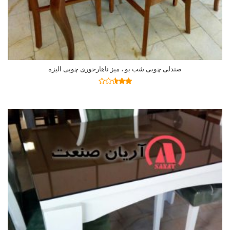
صندلی چوبی شب بو ، میز ناهارخوری چوبی الیزه
اطلاعات بیشتر
نمره
2.47
از 5