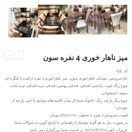
میز ناهار خوری 4 نفره سون
غذاخوری
ناهار
کد: 295
کم
خوری
نام سرویس: صندلی ناهارخوری سون، میز ناهارخوری 4 نفره ارکیده یا کنگره ای
جا 6
4
تنوع رنگ چوب: بادامی، فندقی، فندقی روشن، فندقی تیره، فندقی تیره مات،
نفره
نفره
سفید، استخوانی.
6
تنوع رنگ پارچه: رنگ دلخواه شما (از میان کالیته های موجود یا حتی پارچه از
نفره
خودتان)
8
قیمت سرویس 4 نفره با تخفیف: 47500000 تومان
نفره
در صورت نیاز به هر گونه توضیح یا راهنمایی یا پاسخ گویی به سوالات شما
فیلی
عزیزان تلفن 09124780614 در خدمت شما بزرگواران می باشد.