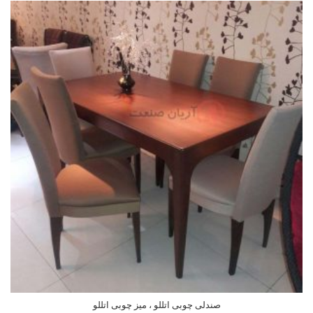
صندلی چوبی اتللو ، میز چوبی اتللو