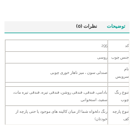
توضیحات
نظرات (0)
کد
295
جنس چوب
روسی
نام
صندلی سون ، میز ناهار خوری چوبی
سرویس
تنوع رنگ
بادامی، فندقی، فندقی روشن، فندقی تیره، فندقی تیره مات،
چوب
سفید، استخوانی.
تنوع پارچه
رنگ دلخواه شما (از میان کالیته های موجود یا حتی پارچه از
کف
خودتان)