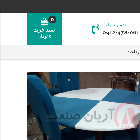
0
شماره تماس
سبد خرید
0912-478-061
0
تومان
رداخت