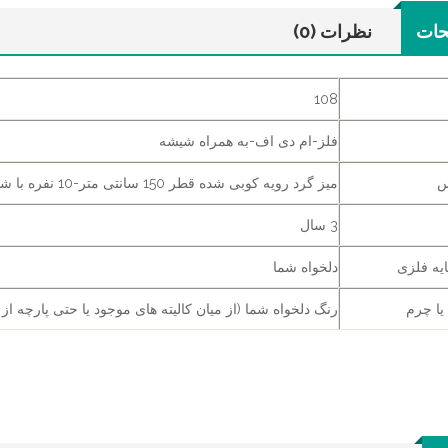
حات
نظرات (0)
108
فلز-ام دی اف-به همراه شیشه
س
میز گرد رویه کوبی شده قطر 150 سانتی متر-10 نفره با شیشه 150 سانتی متر دو پله
3 سال
ایه فلزی
دلخواه شما
 یا چرم
رنگ دلخواه شما (از میان کالیته های موجود یا حتی پارچه از 