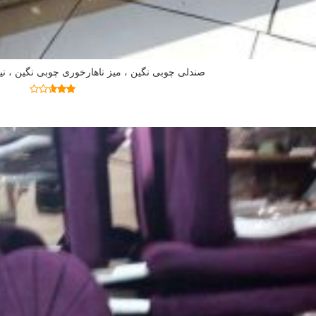
صندلی چوبی نگین ، میز ناهارخوری چوبی نگین ، 
اطلاعات بیشتر
نمره
2.58
از 5