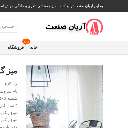
به این آریان صنعت تولید کننده میز و صندلی تالاری و خانگی خوش آمد
ویژه
خانه
فروشگاه
میز گ
کد: 108
شیشه 150 سانتی متر دو پله
3 سال گارانتی
تنوع رنگ پا
تنوع رنگ پا
حتی پارچه 