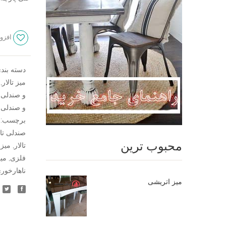
افزود
دسته بند
میز تالار
,
و صندلی
,
و صندلی 
برچسب:
صندلی تال
محبوب ترین
تالار
,
میز 
فلزی
,
می
ناهارخور
میز اتریشی