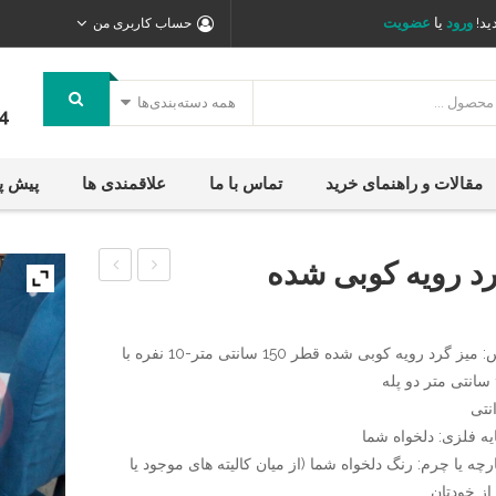
ید!
ورود
یا
عضویت
حساب کاربری من
همه دسته‌بندی‌ها
4
مقالات و راهنمای خرید
تماس با ما
علاقمندی ها
پیش پ
رد رویه کوبی شده
لمسه
چوبی
کاری
نگین
نام سرویس: میز گرد رویه کوبی شده قطر 150 سانتی متر-10 نفره با
شده
،
میز
ناهارخوری
یه فلزی: دلخواه شما
چوبی
رچه یا چرم: رنگ دلخواه شما (از میان کالیته های موجود یا
طرح
از خودتان.