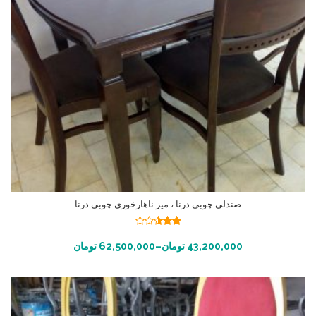
صندلی چوبی درنا ، میز ناهارخوری چوبی درنا
نمره
2.48
انتخاب گزینه ها
43,200,000
تومان
–
62,500,000
تومان
از 5