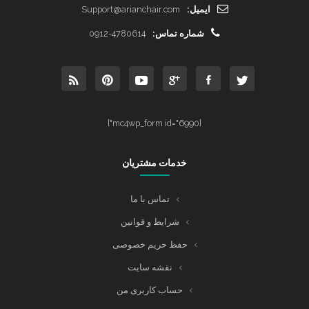
ایمیل:
Support@arianchair.com
شماره تماس:
0912-4780614
[mc4wp_form id="6990"]
خدمات مشتریان
تماس با ما
شرایط و قوانین
حفظ حریم خصوصی
نقشه سایت
حساب کاربری من