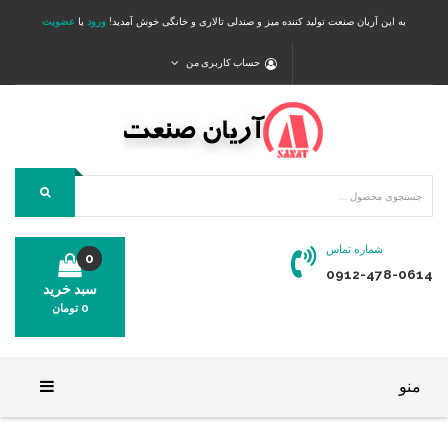
به این آریان صنعت تولید کننده میز و صندلی تالاری و خانگی خوش آمدید!
ورود
یا
عضویت
حساب کاربری من
شماره تماس
0
0912-478-0614
سبد خرید
0
تومان
محصولی در سبد خرید شما وجود ندارد.
منو
خانه