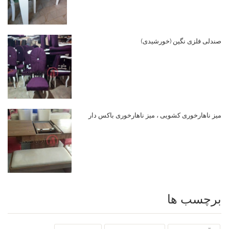
صندلی فلزی نگین (خورشیدی)
میز ناهارخوری کشویی ، میز ناهارخوری باکس دار
برچسب ها