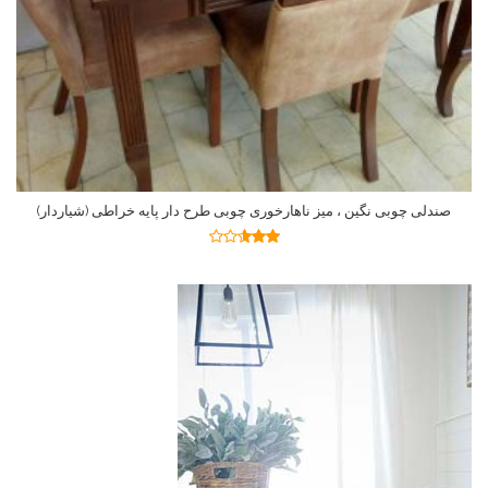
صندلی چوبی نگین ، میز ناهارخوری چوبی طرح دار پایه خراطی (شیاردار)
اطلاعات بیشتر
نمره
2.59
از 5