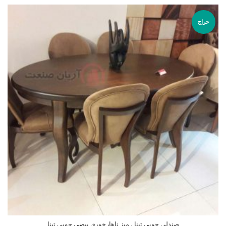
حراج
صندلی چوبی تینا ، میز ناهارخوری بیضی چوبی تینا