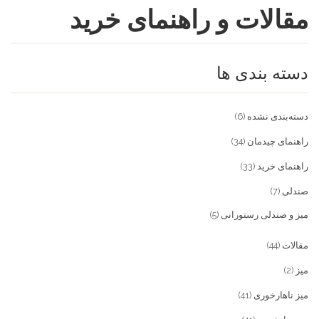
مقالات و راهنمای خرید
فروشگاه
مقالات و راهنمای خرید
تجهیزات تالار و رستوران
دسته بندی ها
تماس با ما
میز و صندلی خانگی
علاقمندی ها
محصولات چوبی و فلزی
درباره تولیدی آریان صنعت
دسته‌بندی نشده
(6)
پیش پرداخت
خدمات
راهنمای چیدمان
(34)
راهنمای خرید
(33)
تماس با ما
صندلی
(7)
سوالات متداول
میز و صندلی رستورانی
(5)
مقالات
(44)
میز
(2)
میز ناهارخوری
(41)