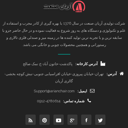
شرکت تولیدی آریان صنعت در سال 1376 با بهره گیری از کادر مجرب و استفاده از
علم و تکنولوژی و دستگاه های به روز شروع به فعالیت نموده و در حال حاضر جزو با
سابقه ترین و با تجربه ترین تولید کننده ها در زمینه میز و صندلی فلزی تالاری و
رستورانی و همچنین محصولات چوبی و خانگی می باشد.
آدرس کارخانه:
پاکدشت-خاتون آباد-خ نمک صالح
آدرس:
تهران-خیابان پیروزی-خیابان افراسیابی جنوبی-نبش کوچه بخشی-
گالری آریان
ایمیل:
Support@arianchair.com
شماره تماس:
0912-4780614