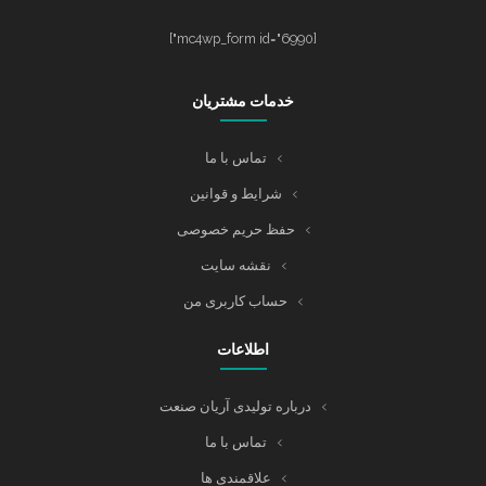
[mc4wp_form id="6990"]
خدمات مشتریان
تماس با ما
شرایط و قوانین
حفظ حریم خصوصی
نقشه سایت
حساب کاربری من
اطلاعات
درباره تولیدی آریان صنعت
تماس با ما
علاقمندی ها