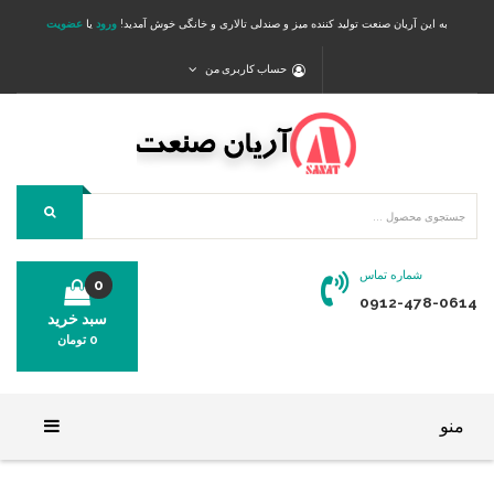
به این آریان صنعت تولید کننده میز و صندلی تالاری و خانگی خوش آمدید!
ورود
یا
عضویت
حساب کاربری من
شماره تماس
0
0912-478-0614
سبد خرید
0
تومان
محصولی در سبد خرید شما وجود ندارد.
منو
خانه