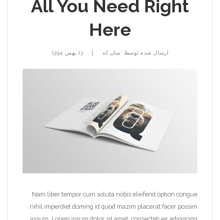
All You Need Right
Here
|
ارسال شده توسط
سان کد
13 بهمن 1394
Nam liber tempor cum soluta nobis eleifend option congue
nihil imperdiet doming id quod mazim placerat facer possim
assum. Lorem ipsum dolor sit amet, consectetuer adipiscing