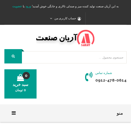
به این آریان صنعت تولید کننده میز و صندلی تالاری و خانگی خوش آمدید!
ورود
یا
عضویت
حساب کاربری من
شماره تماس
0
0912-478-0614
سبد خرید
0
تومان
محصولی در سبد خرید شما وجود ندارد.
منو
خانه