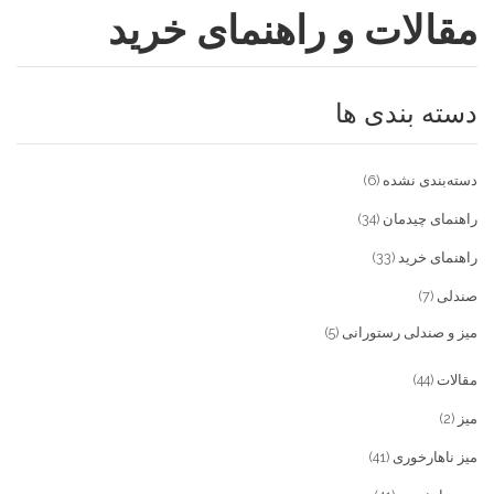
مقالات و راهنمای خرید
فروشگاه
مقالات و راهنمای خرید
تجهیزات تالار و رستوران
دسته بندی ها
تماس با ما
میز و صندلی خانگی
علاقمندی ها
محصولات چوبی و فلزی
درباره تولیدی آریان صنعت
دسته‌بندی نشده
(6)
پیش پرداخت
خدمات
راهنمای چیدمان
(34)
راهنمای خرید
(33)
تماس با ما
صندلی
(7)
سوالات متداول
میز و صندلی رستورانی
(5)
مقالات
(44)
میز
(2)
میز ناهارخوری
(41)