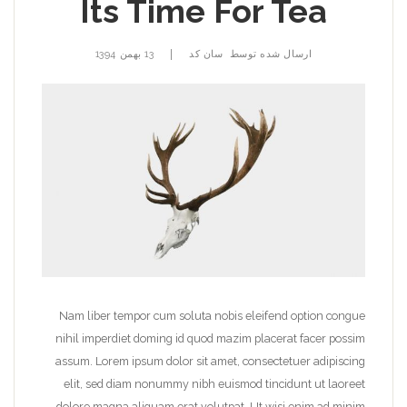
Its Time For Tea
|
ارسال شده توسط
سان کد
13 بهمن 1394
Nam liber tempor cum soluta nobis eleifend option congue
nihil imperdiet doming id quod mazim placerat facer possim
assum. Lorem ipsum dolor sit amet, consectetuer adipiscing
elit, sed diam nonummy nibh euismod tincidunt ut laoreet
dolore magna aliquam erat volutpat. Ut wisi enim ad minim