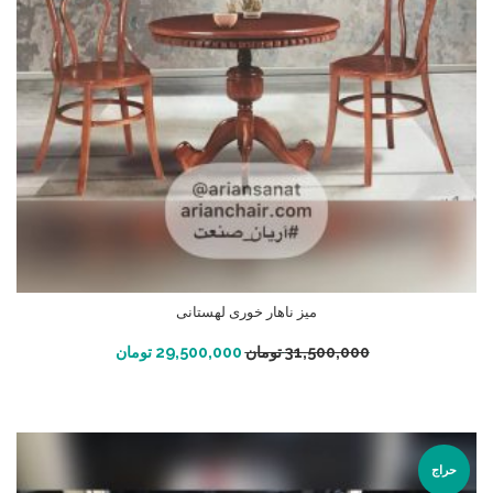
میز ناهار خوری لهستانی
افزودن به سبد خرید
31,500,000
تومان
29,500,000
تومان
حراج