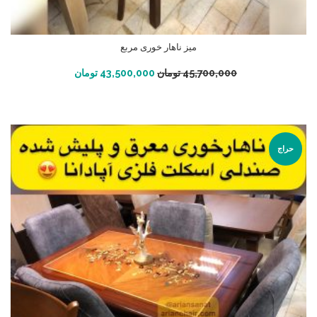
میز ناهار خوری مربع
افزودن به سبد خرید
45,700,000
تومان
43,500,000
تومان
حراج