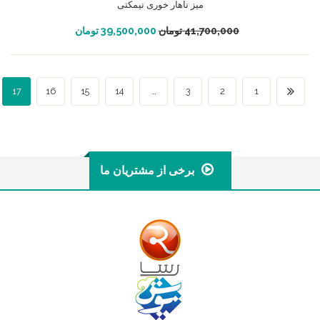
میز ناهار خوری نیمکتی
افزودن به سبد خرید
41,700,000
تومان
39,500,000
تومان
17
16
15
14
…
3
2
1
برخی از مشتریان ما