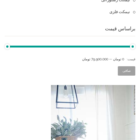
نیمکت فلزی
براساس قیمت
قيمت:
0 تومان
—
79,900,000 تومان
صافی