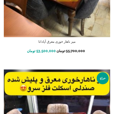
میز ناهار خوری معرق آپادانا
افزودن به سبد خرید
55,700,000
تومان
53,500,000
تومان
حراج