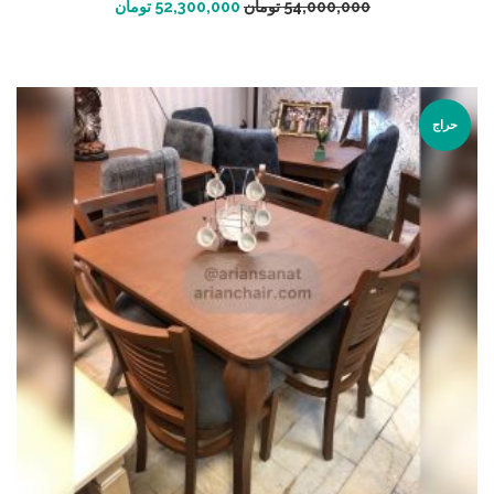
افزودن به سبد خرید
54,000,000
تومان
52,300,000
تومان
حراج