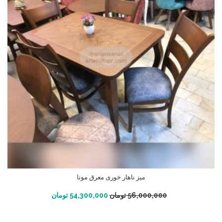
میز ناهار خوری معرق مونا
افزودن به سبد خرید
56,000,000
تومان
54,300,000
تومان