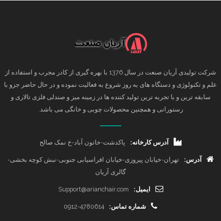
شرکت تولیدی آریان صنعت در سال 1376 با بهره گیری از کادر مجرب و استفاده از
علم و تکنولوژی و دستگاه های به روز شروع به فعالیت نموده و در حال حاضر جزو با
سابقه ترین و با تجربه ترین تولید کننده ها در زمینه میز و صندلی فلزی تالاری و
رستورانی و همچنین محصولات چوبی و خانگی می باشد.
آدرس کارخانه:
پاکدشت-خاتون آباد-خ نمک صالح
آدرس:
تهران-خیابان پیروزی-خیابان افراسیابی جنوبی-نبش کوچه بخشی-
گالری آریان
ایمیل:
Support@arianchair.com
شماره تماس:
0912-4780614