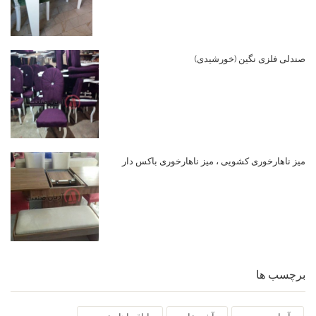
صندلی فلزی نگین (خورشیدی)
میز ناهارخوری کشویی ، میز ناهارخوری باکس دار
برچسب ها