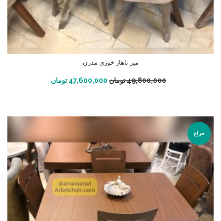
میز ناهار خوری مدرن
افزودن به سبد خرید
49,800,000
تومان
47,600,000
تومان
حراج