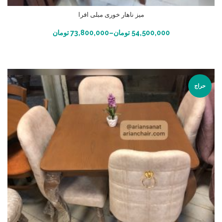
میز ناهار خوری مبلی افرا
انتخاب گزینه ها
54,500,000
تومان
–
73,800,000
تومان
حراج