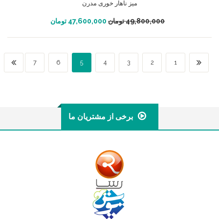
میز ناهار خوری مدرن
افزودن به سبد خرید
49,800,000
تومان
47,600,000
تومان
7
6
5
4
3
2
1
برخی از مشتریان ما