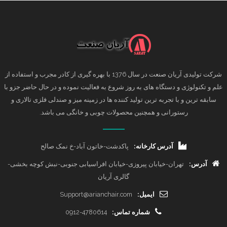
شرکت تولیدی آریان صنعت در سال 1376 با بهره گیری از کادر مجرب و استفاده از
علم و تکنولوژی و دستگاه های به روز شروع به فعالیت نموده و در حال حاضر جزو با
سابقه ترین و با تجربه ترین تولید کننده ها در زمینه میز و صندلی فلزی تالاری و
رستورانی و همچنین محصولات چوبی و خانگی می باشد.
آدرس کارخانه:
پاکدشت-خاتون آباد-خ نمک صالح
آدرس:
تهران-خیابان پیروزی-خیابان افراسیابی جنوبی-نبش کوچه بخشی-
گالری آریان
ایمیل:
Support@arianchair.com
شماره تماس:
0912-4780614