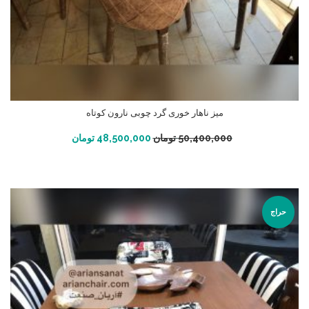
میز ناهار خوری گرد چوبی نارون کوتاه
افزودن به سبد خرید
50,400,000
تومان
48,500,000
تومان
حراج