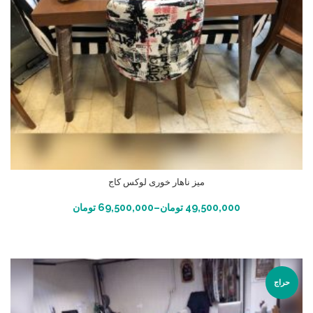
میز ناهار خوری لوکس کاج
انتخاب گزینه ها
49,500,000
تومان
–
69,500,000
تومان
حراج