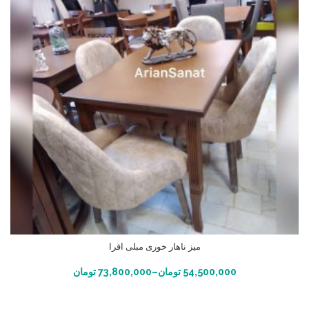
میز ناهار خوری مبلی افرا
انتخاب گزینه ها
54,500,000
تومان
–
73,800,000
تومان