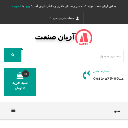
به این آریان صنعت تولید کننده میز و صندلی تالاری و خانگی خوش آمدید!
ورود
یا
عضویت
حساب کاربری من
شماره تماس
0
0912-478-0614
سبد خرید
0
تومان
محصولی در سبد خرید شما وجود ندارد.
منو
خانه