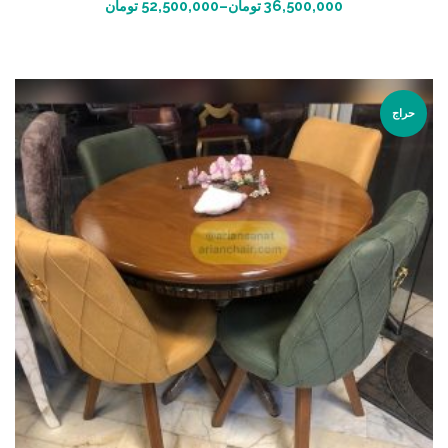
انتخاب گزینه ها
36,500,000
تومان
–
52,500,000
تومان
حراج