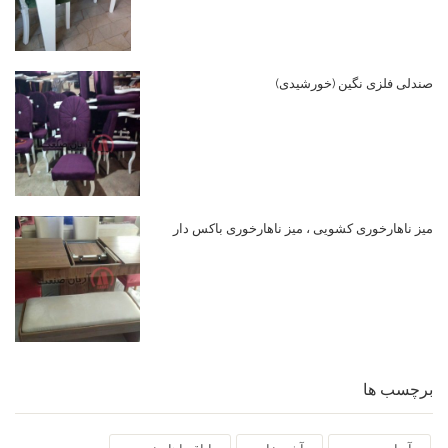
صندلی فلزی نگین (خورشیدی)
میز ناهارخوری کشویی ، میز ناهارخوری باکس دار
برچسب ها