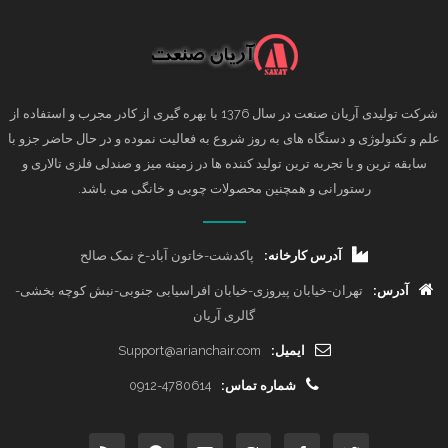
شرکت تولیدی آریان صنعت در سال 1376 با بهره گیری از کادر مجرب و استفاده از
علم و تکنولوژی و دستگاه های به روز شروع به فعالیت نموده و در حال حاضر جزو با
سابقه ترین و با تجربه ترین تولید کننده ها در زمینه میز و صندلی فلزی تالاری و
رستورانی و همچنین محصولات چوبی و خانگی می باشد.
آدرس کارخانه:
پاکدشت-خاتون آباد-خ نمک صالح
آدرس:
تهران-خیابان پیروزی-خیابان افراسیابی جنوبی-نبش کوچه بخشی-
گالری آریان
ایمیل:
Support@arianchair.com
شماره تماس:
0912-4780614