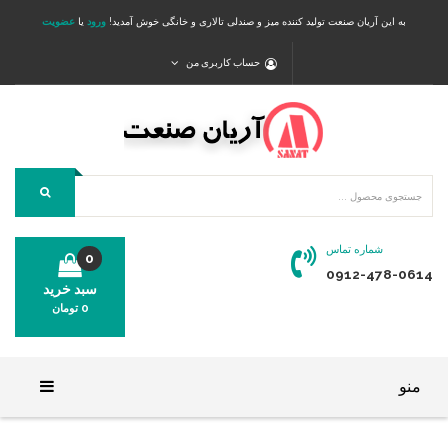
به این آریان صنعت تولید کننده میز و صندلی تالاری و خانگی خوش آمدید!
ورود
یا
عضویت
حساب کاربری من
شماره تماس
0
0912-478-0614
سبد خرید
0
تومان
محصولی در سبد خرید شما وجود ندارد.
منو
خانه