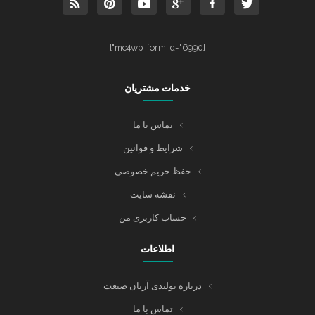
[mc4wp_form id="6990"]
خدمات مشتریان
تماس با ما
شرایط و قوانین
حفظ حریم خصوصی
نقشه سایت
حساب کاربری من
اطلاعات
درباره تولیدی آریان صنعت
تماس با ما