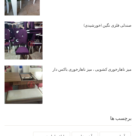
صندلی فلزی نگین (خورشیدی)
میز ناهارخوری کشویی ، میز ناهارخوری باکس دار
برچسب ها