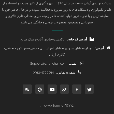
شرکت تولیدی آریان صنعت در سال 1376 با بهره گیری از کادر مجرب و استفاده از
علم و تکنولوژی و دستگاه های به روز شروع به فعالیت نموده و در حال حاضر جزو با
سابقه ترین و با تجربه ترین تولید کننده ها در زمینه میز و صندلی فلزی تالاری و
رستورانی و همچنین محصولات چوبی و خانگی می باشد.
آدرس کارخانه:
پاکدشت-خاتون آباد-خ نمک صالح
آدرس:
تهران-خیابان پیروزی-خیابان افراسیابی جنوبی-نبش کوچه بخشی-
گالری آریان
ایمیل:
Support@arianchair.com
شماره تماس:
0912-4780614
[mc4wp_form id="6990"]