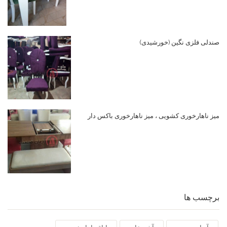
صندلی فلزی نگین (خورشیدی)
میز ناهارخوری کشویی ، میز ناهارخوری باکس دار
برچسب ها