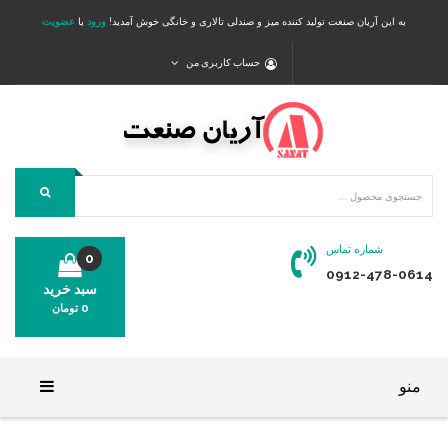
به این آریان صنعت تولید کننده میز و صندلی تالاری و خانگی خوش آمدید!
ورود
یا
عضویت
حساب کاربری من
شماره تماس
0
0912-478-0614
سبد خرید
0
تومان
محصولی در سبد خرید شما وجود ندارد.
منو
خانه