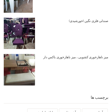
صندلی فلزی نگین (خورشیدی)
میز ناهارخوری کشویی ، میز ناهارخوری باکس دار
برچسب ها