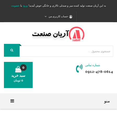
به این آریان صنعت تولید کننده میز و صندلی تالاری و خانگی خوش آمدید!
ورود
یا
عضویت
حساب کاربری من
شماره تماس
0
0912-478-0614
سبد خرید
0
تومان
محصولی در سبد خرید شما وجود ندارد.
منو
خانه