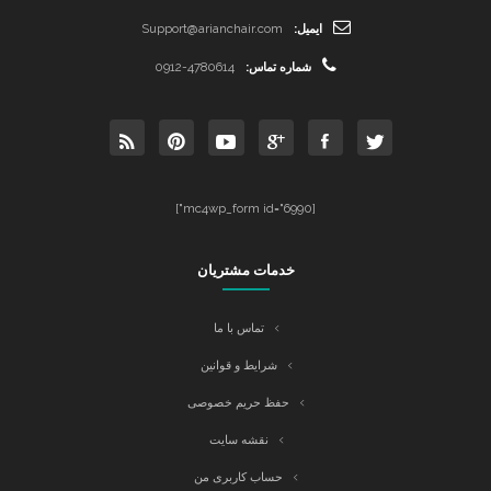
ایمیل:
Support@arianchair.com
شماره تماس:
0912-4780614
[mc4wp_form id="6990"]
خدمات مشتریان
تماس با ما
شرایط و قوانین
حفظ حریم خصوصی
نقشه سایت
حساب کاربری من