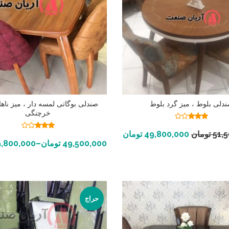
دلی بلوط ، میز گرد بلوط
صندلی بوگاتی لمسه دار ، میز ناه
خرچنگی
نمره
2.82
افزودن به سبد خرید
نمره
51,
تومان
49,800,000
تومان
از 5
2.95
انتخاب گزینه ها
49,500,000
تومان
–
,800,000
از 5
حراج