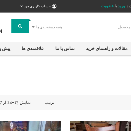
ید!
ورود
یا
عضویت
حساب کاربری من
همه دسته‌بندی‌ها
4
مقالات و راهنمای خرید
تماس با ما
علاقمندی ها
پیش پ
ترتیب :
نمایش 13–24 از 267 نتیجه