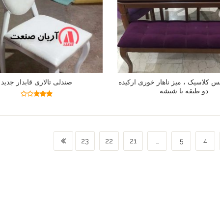
 کلاسیک ، میز ناهار خوری ارکیده
صندلی تالاری قابدار جدید
دو طبقه با شیشه
اطلاعات بیشتر
اطلاعات بیشتر
نمره
2.64
از 5
23
22
21
…
5
4