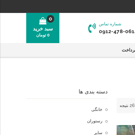
0
شماره تماس
سبد خرید
0912-478-061
0
تومان
رداخت
دسته بندی ها
خانگی
رستوران
سایر