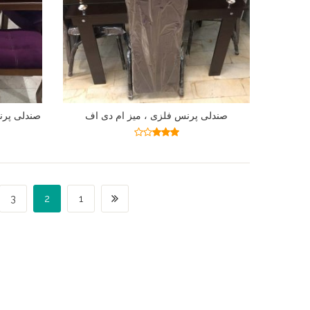
صندلی پرنس فلزی ، میز ام دی اف
صندلی پرنس
اطلاعات بیشتر
نمره
2.92
از 5
3
2
1