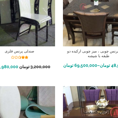
رنس چوبی ، میز چوبی ارکیده دو
صندلی پرنس فلزی
طبقه با شیشه
نمره
انتخاب گزینه ها
2.34
48,
تومان
–
69,500,000
تومان
افزودن به سبد خرید
3,200,000
تومان
2,980,000
از 5