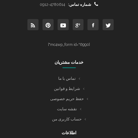
شماره تماس:
0912-4780614
[mc4wp_form id="6990"]
خدمات مشتریان
تماس با ما
شرایط و قوانین
حفظ حریم خصوصی
نقشه سایت
حساب کاربری من
اطلاعات