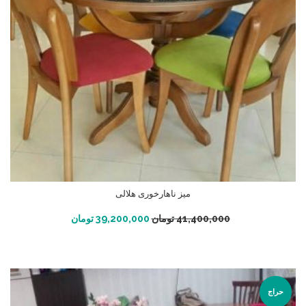
میز ناهارخوری هلالی
افزودن به سبد خرید
41,400,000
تومان
39,200,000
تومان
حراج