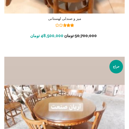
میز و صندلی لهستانی
نمره
2.61
افزودن به سبد خرید
50,700,000
تومان
48,500,000
تومان
از 5
حراج