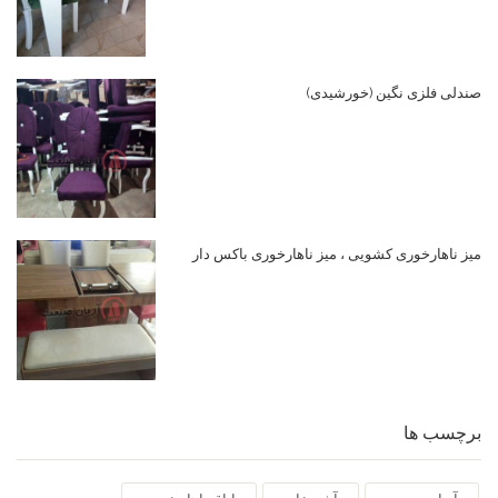
صندلی فلزی نگین (خورشیدی)
میز ناهارخوری کشویی ، میز ناهارخوری باکس دار
برچسب ها