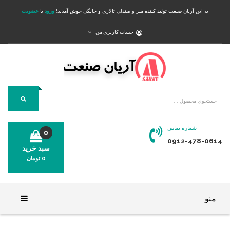
به این آریان صنعت تولید کننده میز و صندلی تالاری و خانگی خوش آمدید!
ورود
یا
عضویت
حساب کاربری من
شماره تماس
0
0912-478-0614
سبد خرید
0
تومان
محصولی در سبد خرید شما وجود ندارد.
منو
خانه