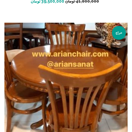
41,800,000
تومان
39,500,000
تومان
حراج