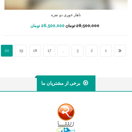
ناهار خوری دو نفره
افزودن به سبد خرید
28,500,000
تومان
26,500,000
تومان
20
19
18
17
…
3
2
1
برخی از مشتریان ما