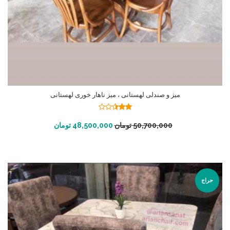
میز و صندلی لهستانی ، میز ناهار خوری لهستانی
نمره
2.42
افزودن به سبد خرید
50,700,000
تومان
48,500,000
تومان
از 5
حراج