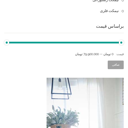
نیمکت فلزی
براساس قیمت
قيمت:
0 تومان
—
79,900,000 تومان
صافی