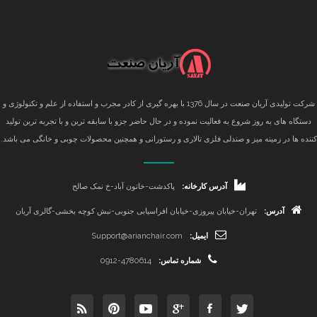
شرکت تولیدی آریان صنعت در سال 1376 با بهره گیری از کادر مجرب و استفاده از علم و تکنولوژی و
دستگاه های به روز شروع به فعالیت نموده و در حال حاضر جزو با سابقه ترین و با تجربه ترین تولید
کننده ها در زمینه میز و صندلی فلزی تالاری و رستورانی و همچنین محصولات چوبی و خانگی می باشد.
آدرس کارخانه:
پاکدشت-خاتون آباد-خ نمک صالح
آدرس:
تهران-خیابان پیروزی-خیابان افراسیابی جنوبی-نبش کوچه بخشی-گالری آریان
ایمیل:
Support@arianchair.com
شماره تماس:
0912-4780614