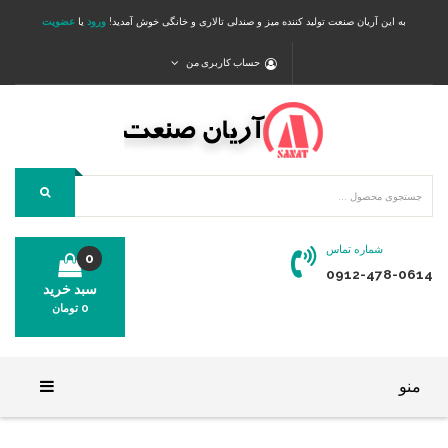
به این آریان صنعت تولید کننده میز و صندلی تالاری و خانگی خوش آمدید!
ورود
یا
عضویت
حساب کاربری من
شماره تماس
0
0912-478-0614
سبد خرید
0
تومان
محصولی در سبد خرید شما وجود ندارد.
منو
خانه