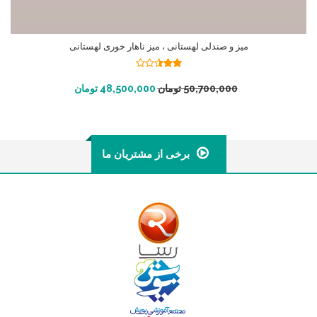
میز و صندلی لهستانی ، میز ناهار خوری لهستانی
نمره
2.42
افزودن به سبد خرید
50,700,000
تومان
48,500,000
تومان
از 5
برخی از مشتریان ما