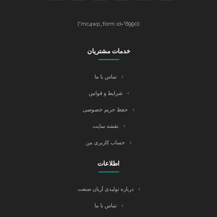
[mc4wp_form id="6990"]
خدمات مشتریان
تماس با ما
شرایط و قوانین
حفظ حریم خصوصی
نقشه سایت
حساب کاربری من
اطلاعات
درباره تولیدی آریان صنعت
تماس با ما