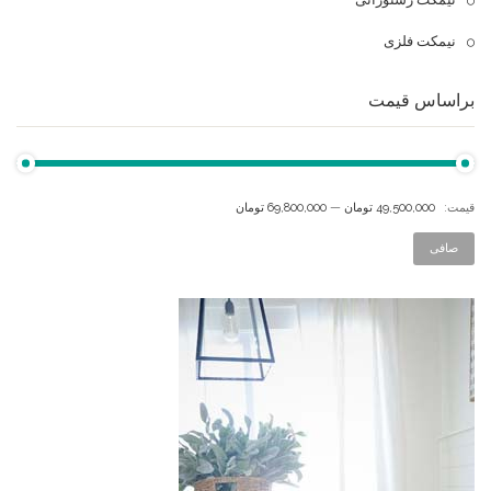
نیمکت فلزی
براساس قیمت
قيمت:
49,500,000 تومان
—
69,800,000 تومان
صافی