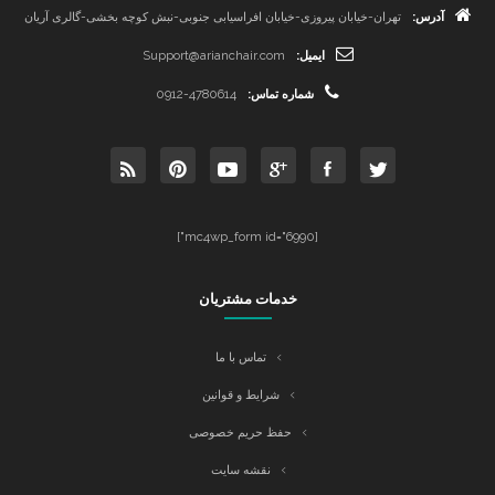
آدرس:
تهران-خیابان پیروزی-خیابان افراسیابی جنوبی-نبش کوچه بخشی-گالری آریان
ایمیل:
Support@arianchair.com
شماره تماس:
0912-4780614
[mc4wp_form id="6990"]
خدمات مشتریان
تماس با ما
شرایط و قوانین
حفظ حریم خصوصی
نقشه سایت