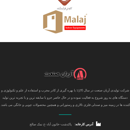
شرکت تولیدی آریان صنعت در سال 1376 با بهره گیری از کادر مجرب و استفاده از علم و تکنولوژی و
دستگاه های به روز شروع به فعالیت نموده و در حال حاضر جزو با سابقه ترین و با تجربه ترین تولید
کننده ها در زمینه میز و صندلی فلزی تالاری و رستورانی و همچنین محصولات چوبی و خانگی می باشد.
آدرس کارخانه:
پاکدشت-خاتون آباد-خ نمک صالح