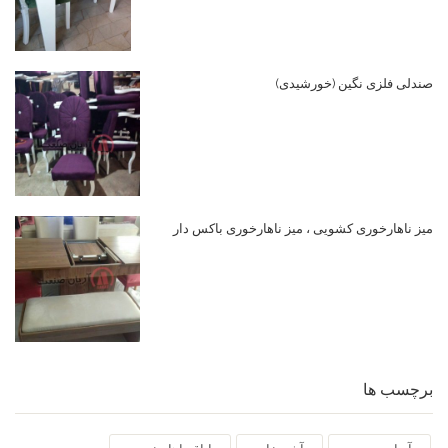
صندلی فلزی نگین (خورشیدی)
میز ناهارخوری کشویی ، میز ناهارخوری باکس دار
برچسب ها