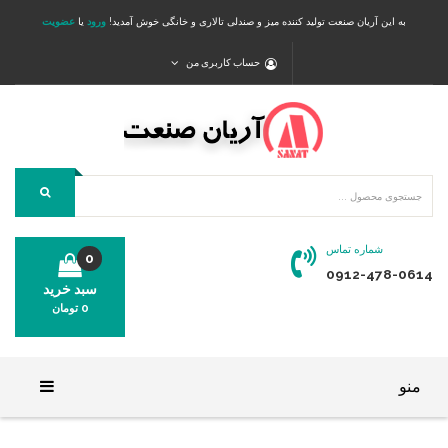
به این آریان صنعت تولید کننده میز و صندلی تالاری و خانگی خوش آمدید!
ورود
یا
عضویت
حساب کاربری من
شماره تماس
0
0912-478-0614
سبد خرید
0
تومان
محصولی در سبد خرید شما وجود ندارد.
منو
خانه