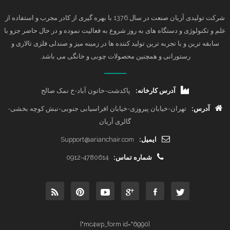
شرکت تولیدی آریان صنعت در سال 1376 با بهره گیری از کادر مجرب و استفاده از
علم و تکنولوژی و دستگاه های به روز شروع به فعالیت نموده و در حال حاضر جزو با
سابقه ترین و با تجربه ترین تولید کننده ها در زمینه میز و صندلی فلزی تالاری و
رستورانی و همچنین محصولات چوبی و خانگی می باشد.
آدرس کارخانه:
پاکدشت-خاتون آباد-خ نمک صالح
آدرس:
تهران-خیابان پیروزی-خیابان افراسیابی جنوبی-نبش کوچه بخشی-
گالری آریان
ایمیل:
Support@arianchair.com
شماره تماس:
0912-4780614
[mc4wp_form id="6990"]