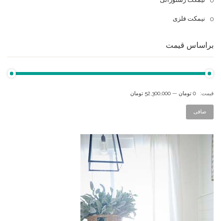
نیمکت فلزی
براساس قیمت
قيمت:
0 تومان
—
52,300,000 تومان
صافی