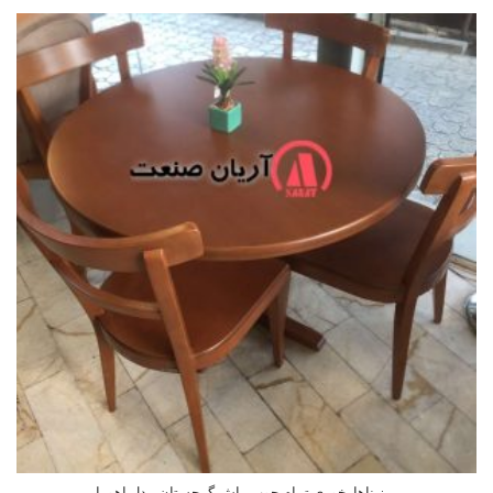
میز ناهارخوری تمام چوب راش گرجستان مدل اهورا