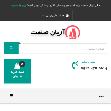
به این آریان صنعت تولید کننده میز و صندلی تالاری و خانگی خوش آمدید!
ورود
یا
عضویت
حساب کاربری من
شماره تماس
0
0912-478-0614
سبد خرید
0
تومان
محصولی در سبد خرید شما وجود ندارد.
منو
خانه