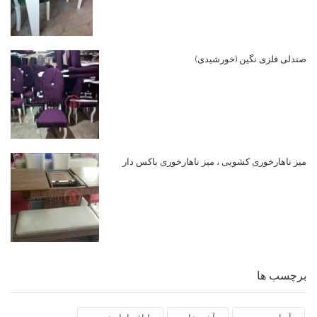
صندلی فلزی نگین (خورشیدی)
میز ناهارخوری کشویی ، میز ناهارخوری باکس دار
برچسب ها