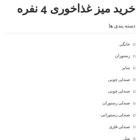
خرید میز غذاخوری 4 نفره
فروشگاه
مقالات و راهنمای خرید
تجهیزات تالار و رستوران
دسته بندی ها
تماس با ما
میز و صندلی خانگی
خانگی
علاقمندی ها
محصولات چوبی و فلزی
درباره تولیدی آریان صنعت
رستوران
پیش پرداخت
خدمات
سایر
تماس با ما
صندلی چوبی
سوالات متداول
صندلی چوبی
صندلی رستوران
صندلی رستورانی
صندلی فلزی
مبل