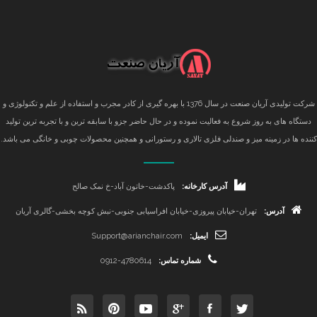
شرکت تولیدی آریان صنعت در سال 1376 با بهره گیری از کادر مجرب و استفاده از علم و تکنولوژی و
دستگاه های به روز شروع به فعالیت نموده و در حال حاضر جزو با سابقه ترین و با تجربه ترین تولید
کننده ها در زمینه میز و صندلی فلزی تالاری و رستورانی و همچنین محصولات چوبی و خانگی می باشد.
آدرس کارخانه:
پاکدشت-خاتون آباد-خ نمک صالح
آدرس:
تهران-خیابان پیروزی-خیابان افراسیابی جنوبی-نبش کوچه بخشی-گالری آریان
ایمیل:
Support@arianchair.com
شماره تماس:
0912-4780614