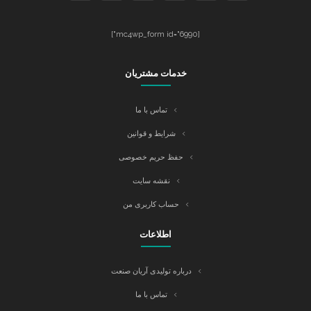
[mc4wp_form id="6990"]
خدمات مشتریان
تماس با ما
شرایط و قوانین
حفظ حریم خصوصی
نقشه سایت
حساب کاربری من
اطلاعات
درباره تولیدی آریان صنعت
تماس با ما