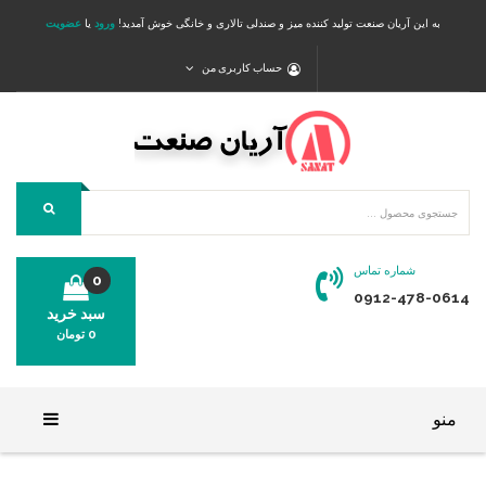
به این آریان صنعت تولید کننده میز و صندلی تالاری و خانگی خوش آمدید!
ورود
یا
عضویت
حساب کاربری من
شماره تماس
0
0912-478-0614
سبد خرید
0
تومان
محصولی در سبد خرید شما وجود ندارد.
منو
خانه