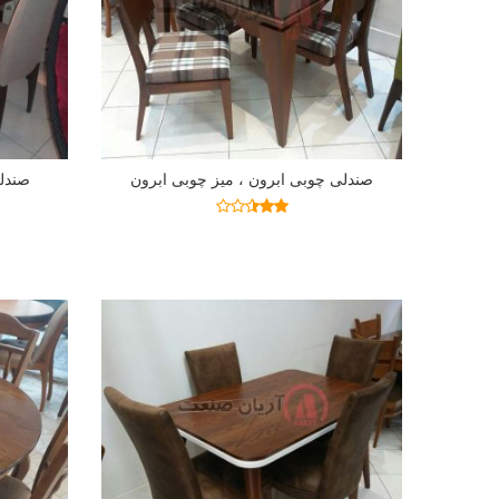
صندلی چوبی ابرون ، میز چوبی ابرون
صندلی
اطلاعات بیشتر
نمره
2.41
از 5