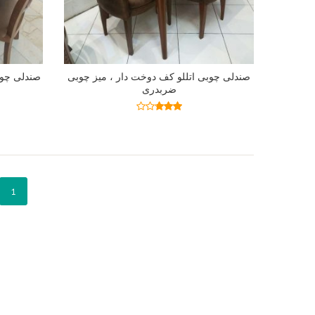
صندلی چوبی اتللو کف دوخت دار ، میز چوبی
صندلی چوب
ضربدری
اطلاعات بیشتر
نمره
2.73
از 5
1