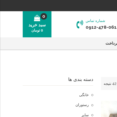
0
شماره تماس
سبد خرید
0912-478-061
0
تومان
رداخت
دسته بندی ها
خانگی
رستوران
سایر