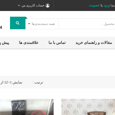
ید!
ورود
یا
عضویت
حساب کاربری من
همه دسته‌بندی‌ها
4
مقالات و راهنمای خرید
تماس با ما
علاقمندی ها
پیش پ
ترتیب :
نمایش 1–12 از 42 نتیجه