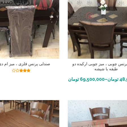
رنس چوبی ، میز چوبی ارکیده دو
صندلی پرنس فلزی ، میز ام د
طبقه با شیشه
اطلاعات بیشتر
نمره
انتخاب گزینه ها
2.92
48,
تومان
–
69,500,000
تومان
از 5