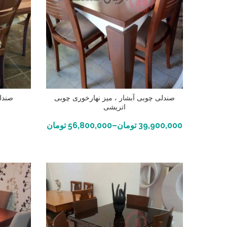
صندلی چوبی آبشار ، میز نهارخوری چوبی
صندلی
اتریشی
انتخاب گزینه ها
39,900,000
تومان
–
56,800,000
تومان