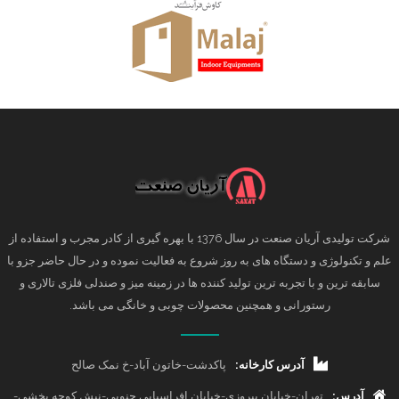
شرکت تولیدی آریان صنعت در سال 1376 با بهره گیری از کادر مجرب و استفاده از
علم و تکنولوژی و دستگاه های به روز شروع به فعالیت نموده و در حال حاضر جزو با
سابقه ترین و با تجربه ترین تولید کننده ها در زمینه میز و صندلی فلزی تالاری و
رستورانی و همچنین محصولات چوبی و خانگی می باشد.
آدرس کارخانه:
پاکدشت-خاتون آباد-خ نمک صالح
آدرس:
تهران-خیابان پیروزی-خیابان افراسیابی جنوبی-نبش کوچه بخشی-