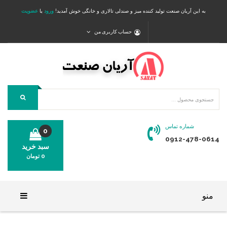
به این آریان صنعت تولید کننده میز و صندلی تالاری و خانگی خوش آمدید!
ورود
یا
عضویت
حساب کاربری من
شماره تماس
0
0912-478-0614
سبد خرید
0
تومان
محصولی در سبد خرید شما وجود ندارد.
منو
خانه