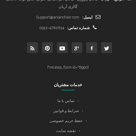
گالری آریان
ایمیل:
Support@arianchair.com
شماره تماس:
0912-4780614
[mc4wp_form id="6990"]
خدمات مشتریان
تماس با ما
شرایط و قوانین
حفظ حریم خصوصی
نقشه سایت