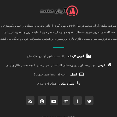
شرکت تولیدی آریان صنعت در سال 1376 با بهره گیری از کادر مجرب و استفاده از علم و تکنولوژی و
دستگاه های به روز شروع به فعالیت نموده و در حال حاضر جزو با سابقه ترین و با تجربه ترین تولید
کننده ها در زمینه میز و صندلی فلزی تالاری و رستورانی و همچنین محصولات چوبی و خانگی می باشد.
آدرس کارخانه:
پاکدشت-خاتون آباد-خ نمک صالح
آدرس:
تهران-خیابان پیروزی-خیابان افراسیابی جنوبی-نبش کوچه بخشی-گالری آریان
ایمیل:
Support@arianchair.com
شماره تماس:
0912-4780614