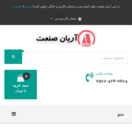
به این آریان صنعت تولید کننده میز و صندلی تالاری و خانگی خوش آمدید!
ورود
یا
عضویت
حساب کاربری من
شماره تماس
0
0912-478-0614
سبد خرید
0
تومان
محصولی در سبد خرید شما وجود ندارد.
منو
خانه