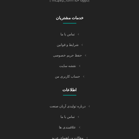
[mc4wp_form id="6990"]
خدمات مشتریان
تماس با ما
شرایط و قوانین
حفظ حریم خصوصی
نقشه سایت
حساب کاربری من
اطلاعات
درباره تولیدی آریان صنعت
تماس با ما
علاقمندی ها
مقالات و راهنمای خرید