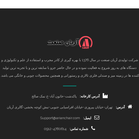
شرکت تولیدی آریان صنعت در سال 1376 با بهره گیری از کادر مجرب و استفاده از علم و تکنولوژی و
دستگاه های به روز شروع به فعالیت نموده و در حال حاضر جزو با سابقه ترین و با تجربه ترین تولید
کننده ها در زمینه میز و صندلی فلزی تالاری و رستورانی و همچنین محصولات چوبی و خانگی می باشد.
آدرس کارخانه:
پاکدشت-خاتون آباد-خ نمک صالح
آدرس:
تهران-خیابان پیروزی-خیابان افراسیابی جنوبی-نبش کوچه بخشی-گالری آریان
ایمیل:
Support@arianchair.com
شماره تماس:
0912-4780614