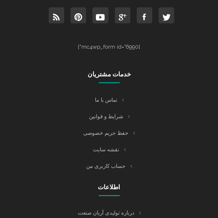
[mc4wp_form id="6990"]
خدمات مشتریان
تماس با ما
شرایط و قوانین
حفظ حریم خصوصی
نقشه سایت
حساب کاربری من
اطلاعات
درباره تولیدی آریان صنعت