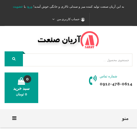
به این آریان صنعت تولید کننده میز و صندلی تالاری و خانگی خوش آمدید!
ورود
یا
عضویت
حساب کاربری من
شماره تماس
0
0912-478-0614
سبد خرید
0
تومان
محصولی در سبد خرید شما وجود ندارد.
منو
خانه