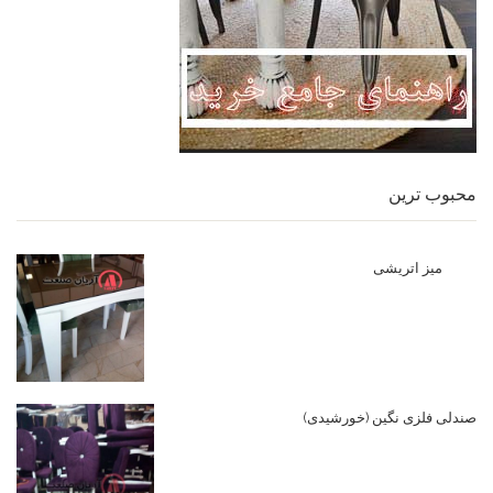
محبوب ترین
میز اتریشی
صندلی فلزی نگین (خورشیدی)