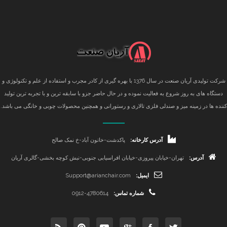
شرکت تولیدی آریان صنعت در سال 1376 با بهره گیری از کادر مجرب و استفاده از علم و تکنولوژی و
دستگاه های به روز شروع به فعالیت نموده و در حال حاضر جزو با سابقه ترین و با تجربه ترین تولید
کننده ها در زمینه میز و صندلی فلزی تالاری و رستورانی و همچنین محصولات چوبی و خانگی می باشد.
آدرس کارخانه:
پاکدشت-خاتون آباد-خ نمک صالح
آدرس:
تهران-خیابان پیروزی-خیابان افراسیابی جنوبی-نبش کوچه بخشی-گالری آریان
ایمیل:
Support@arianchair.com
شماره تماس:
0912-4780614