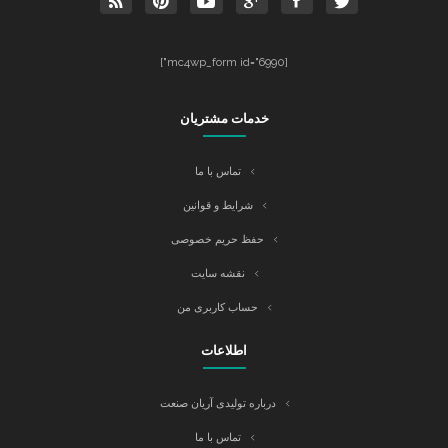
[mc4wp_form id="6990"]
خدمات مشتریان
تماس با ما
شرایط و قوانین
حفظ حریم خصوصی
نقشه سایت
حساب کاربری من
اطلاعات
درباره تولیدی آریان صنعت
تماس با ما