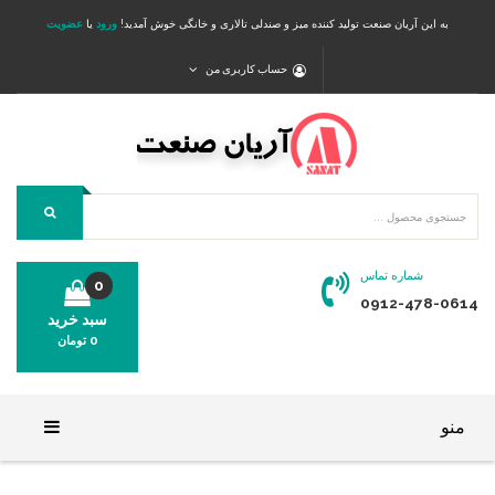
به این آریان صنعت تولید کننده میز و صندلی تالاری و خانگی خوش آمدید!
ورود
یا
عضویت
حساب کاربری من
شماره تماس
0
0912-478-0614
سبد خرید
0
تومان
محصولی در سبد خرید شما وجود ندارد.
منو
خانه