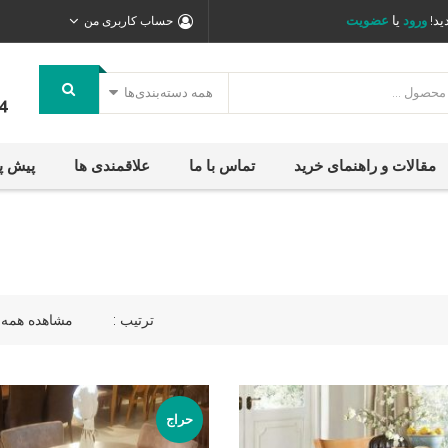
ید!
ورود
یا
عضویت
حساب کاربری من
همه دسته‌بندی‌ها
4
مقالات و راهنمای خرید
تماس با ما
علاقمندی ها
پیش پ
ترتیب :
مشاهده همه 10 نتیجه
حراج