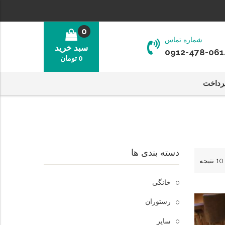
0
شماره تماس
سبد خرید
0912-478-061
0
تومان
رداخت
دسته بندی ها
خانگی
رستوران
سایر