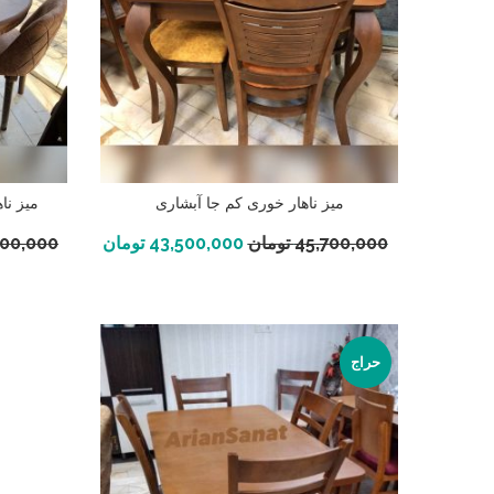
میز ناهار خوری کم جا آبشاری
میز نا
افزودن به سبد خرید
45,700,000
تومان
43,500,000
تومان
400,000
حراج