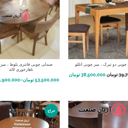
چوبی دو تیرک ، میز چوبی اتللو
صندلی چوبی فانتزی بلوط ، میز
ناهارخوری لاله
افزودن به سبد خرید
39,
تومان
38,500,000
تومان
انتخاب گزینه ها
53,500,000
تومان
–
9,900,000
حراج