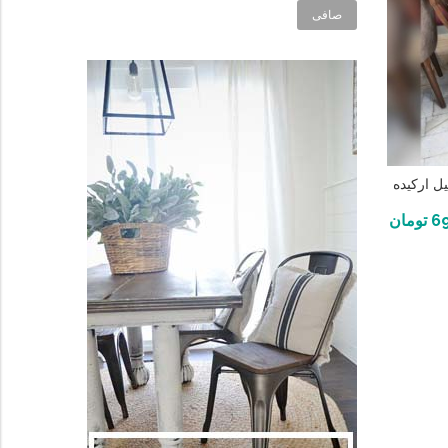
صافی
ل ارکیده
69
تومان