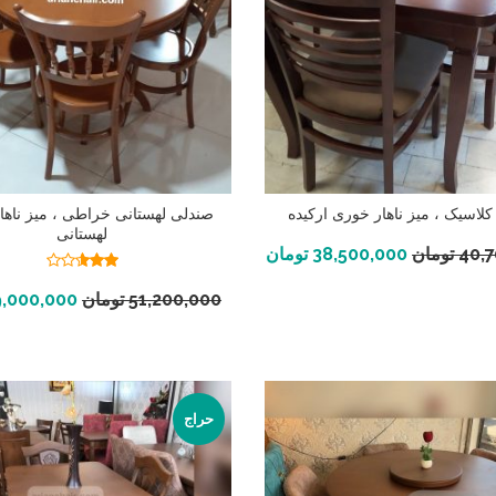
لاسیک ، میز ناهار خوری ارکیده
صندلی لهستانی خراطی ، میز ناها
لهستانی
افزودن به سبد خرید
40,
تومان
38,500,000
تومان
نمره
2.59
افزودن به سبد خرید
51,200,000
تومان
,000,000
از 5
حراج