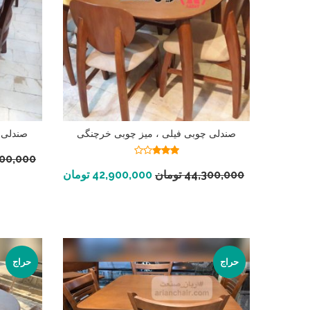
صندلی چوبی فیلی ، میز چوبی خرچنگی
صندلی ک
700,000
نمره
2.82
افزودن به سبد خرید
44,300,000
تومان
42,900,000
تومان
از 5
حراج
حراج