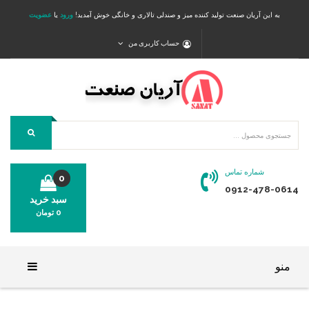
به این آریان صنعت تولید کننده میز و صندلی تالاری و خانگی خوش آمدید!
ورود
یا
عضویت
حساب کاربری من
شماره تماس
0
0912-478-0614
سبد خرید
0
تومان
محصولی در سبد خرید شما وجود ندارد.
منو
خانه