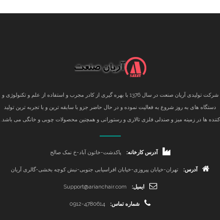
شرکت تولیدی آریان صنعت در سال 1376 با بهره گیری از کادر مجرب و استفاده از علم و تکنولوژی و
دستگاه های به روز شروع به فعالیت نموده و در حال حاضر جزو با سابقه ترین و با تجربه ترین تولید
کننده ها در زمینه میز و صندلی فلزی تالاری و رستورانی و همچنین محصولات چوبی و خانگی می باشد.
آدرس کارخانه:
پاکدشت-خاتون آباد-خ نمک صالح
آدرس:
تهران-خیابان پیروزی-خیابان افراسیابی جنوبی-نبش کوچه بخشی-گالری آریان
ایمیل:
Support@arianchair.com
شماره تماس:
0912-4780614