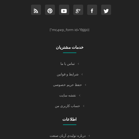
[mc4wp_form id="6990"]
خدمات مشتریان
تماس با ما
شرایط و قوانین
حفظ حریم خصوصی
نقشه سایت
حساب کاربری من
اطلاعات
درباره تولیدی آریان صنعت