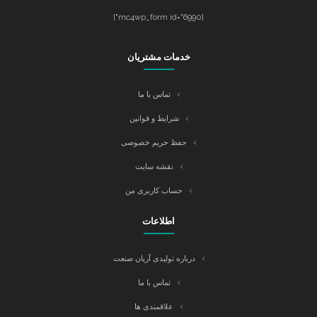
[mc4wp_form id="6990"]
خدمات مشتریان
تماس با ما
شرایط و قوانین
حفظ حریم خصوصی
نقشه سایت
حساب کاربری من
اطلاعات
درباره تولیدی آریان صنعت
تماس با ما
علاقمندی ها