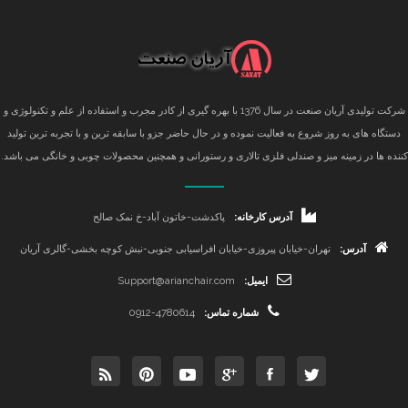
شرکت تولیدی آریان صنعت در سال 1376 با بهره گیری از کادر مجرب و استفاده از علم و تکنولوژی و
دستگاه های به روز شروع به فعالیت نموده و در حال حاضر جزو با سابقه ترین و با تجربه ترین تولید
کننده ها در زمینه میز و صندلی فلزی تالاری و رستورانی و همچنین محصولات چوبی و خانگی می باشد.
آدرس کارخانه:
پاکدشت-خاتون آباد-خ نمک صالح
آدرس:
تهران-خیابان پیروزی-خیابان افراسیابی جنوبی-نبش کوچه بخشی-گالری آریان
ایمیل:
Support@arianchair.com
شماره تماس:
0912-4780614