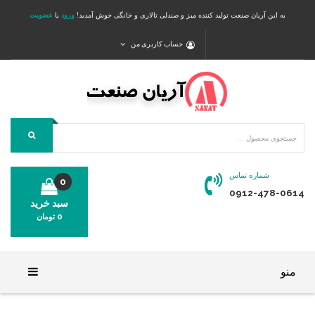
به این آریان صنعت تولید کننده میز و صندلی تالاری و خانگی خوش آمدید!
ورود
یا
عضویت
حساب کاربری من
شماره تماس
0
0912-478-0614
سبد خرید
0
تومان
محصولی در سبد خرید شما وجود ندارد.
منو
خانه