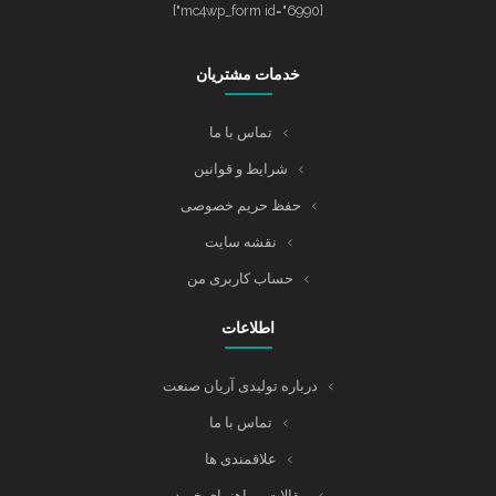
[mc4wp_form id="6990"]
خدمات مشتریان
تماس با ما
شرایط و قوانین
حفظ حریم خصوصی
نقشه سایت
حساب کاربری من
اطلاعات
درباره تولیدی آریان صنعت
تماس با ما
علاقمندی ها
مقالات و راهنمای خرید