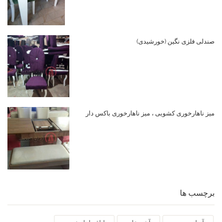
صندلی فلزی نگین (خورشیدی)
میز ناهارخوری کشویی ، میز ناهارخوری باکس دار
برچسب ها