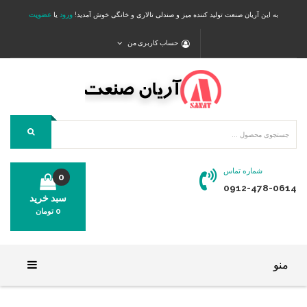
به این آریان صنعت تولید کننده میز و صندلی تالاری و خانگی خوش آمدید!
ورود
یا
عضویت
حساب کاربری من
شماره تماس
0
0912-478-0614
سبد خرید
0
تومان
محصولی در سبد خرید شما وجود ندارد.
منو
خانه