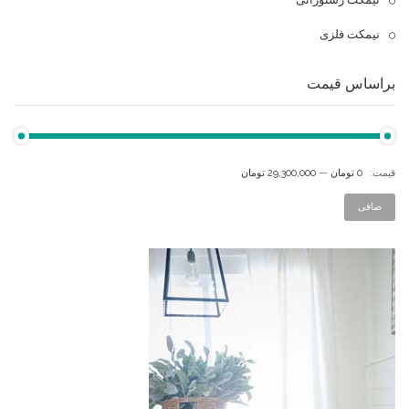
نیمکت فلزی
براساس قیمت
قيمت:
0 تومان
—
29,300,000 تومان
صافی