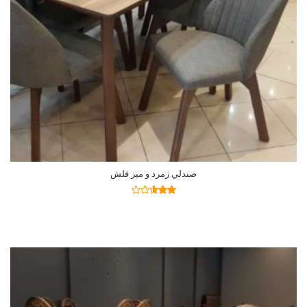
صندلي زمرد و ميز فلش
اطلاعات بیشتر
نمره
2.57
از 5