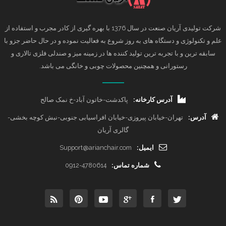
شرکت تولیدی آریان صنعت در سال 1376 با بهره گیری از کادر مجرب و استفاده از
علم و تکنولوژی و دستگاه های به روز شروع به فعالیت نموده و در حال حاضر جزو با
سابقه ترین و با تجربه ترین تولید کننده ها در زمینه میز و صندلی فلزی تالاری و
رستورانی و همچنین محصولات چوبی و خانگی می باشد.
آدرس کارخانه:
پاکدشت-خاتون آباد-خ نمک صالح
آدرس:
تهران-خیابان پیروزی-خیابان افراسیابی جنوبی-نبش کوچه بخشی-
گالری آریان
ایمیل:
Support@arianchair.com
شماره تماس:
0912-4780614