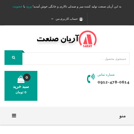
به این آریان صنعت تولید کننده میز و صندلی تالاری و خانگی خوش آمدید!
ورود
یا
عضویت
حساب کاربری من
شماره تماس
0
0912-478-0614
سبد خرید
0
تومان
محصولی در سبد خرید شما وجود ندارد.
منو
خانه