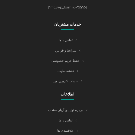
[mc4wp_form id="6990"]
خدمات مشتریان
تماس با ما
شرایط و قوانین
حفظ حریم خصوصی
نقشه سایت
حساب کاربری من
اطلاعات
درباره تولیدی آریان صنعت
تماس با ما
علاقمندی ها