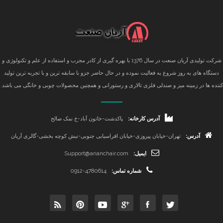
شرکت تولیدی آریان صنعت در سال 1376 با بهره گیری از کادر مجرب و استفاده از علم و تکنولوژی و
دستگاه های به روز شروع به فعالیت نموده و در حال حاضر جزو با سابقه ترین و با تجربه ترین تولید
کننده ها در زمینه میز و صندلی فلزی تالاری و رستورانی و همچنین محصولات چوبی و خانگی می باشد.
آدرس کارخانه:
پاکدشت-خاتون آباد-خ نمک صالح
آدرس:
تهران-خیابان پیروزی-خیابان افراسیابی جنوبی-نبش کوچه بخشی-گالری آریان
ایمیل:
Support@arianchair.com
شماره تماس:
0912-4780614