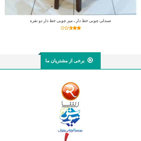
صندلی چوبی خط دار ، میز چوبی خط دار دو نفره
اطلاعات بیشتر
نمره
2.47
از 5
برخی از مشتریان ما