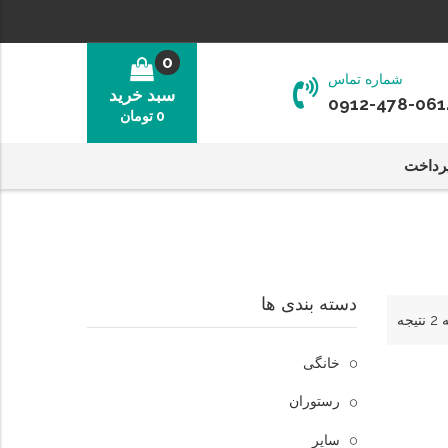
0
شماره تماس
سبد خرید
0912-478-061
0
تومان
رداخت
دسته بندی ها
جه
خانگی
رستوران
سایر