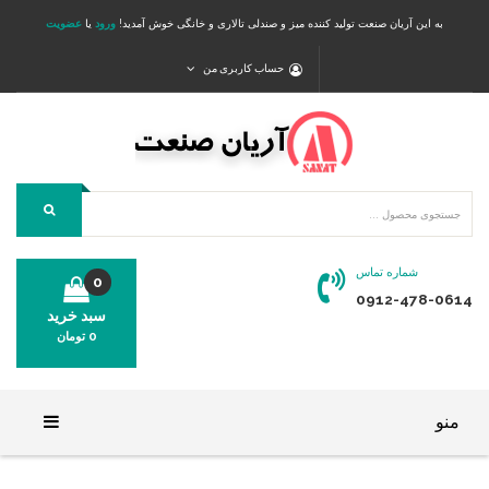
به این آریان صنعت تولید کننده میز و صندلی تالاری و خانگی خوش آمدید!
ورود
یا
عضویت
حساب کاربری من
شماره تماس
0
0912-478-0614
سبد خرید
0
تومان
محصولی در سبد خرید شما وجود ندارد.
منو
خانه