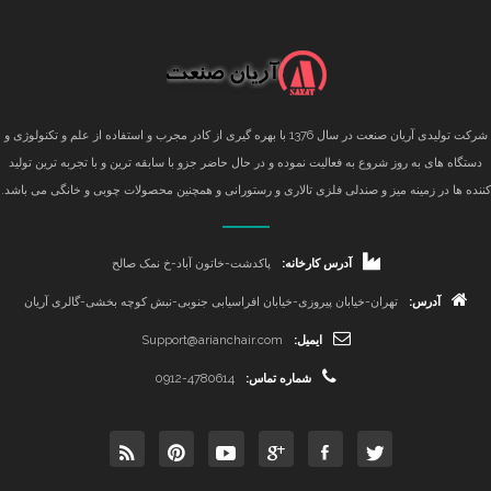
شرکت تولیدی آریان صنعت در سال 1376 با بهره گیری از کادر مجرب و استفاده از علم و تکنولوژی و
دستگاه های به روز شروع به فعالیت نموده و در حال حاضر جزو با سابقه ترین و با تجربه ترین تولید
کننده ها در زمینه میز و صندلی فلزی تالاری و رستورانی و همچنین محصولات چوبی و خانگی می باشد.
آدرس کارخانه:
پاکدشت-خاتون آباد-خ نمک صالح
آدرس:
تهران-خیابان پیروزی-خیابان افراسیابی جنوبی-نبش کوچه بخشی-گالری آریان
ایمیل:
Support@arianchair.com
شماره تماس:
0912-4780614