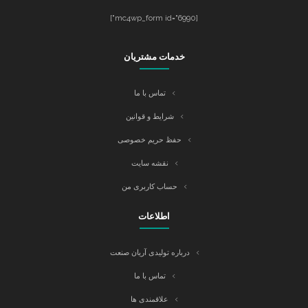
[mc4wp_form id="6990"]
خدمات مشتریان
تماس با ما
شرایط و قوانین
حفظ حریم خصوصی
نقشه سایت
حساب کاربری من
اطلاعات
درباره تولیدی آریان صنعت
تماس با ما
علاقمندی ها