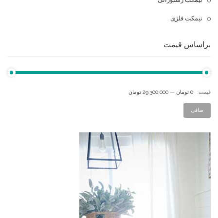
نیمکت فلزی
براساس قیمت
قيمت:
0 تومان
—
29,300,000 تومان
صافی