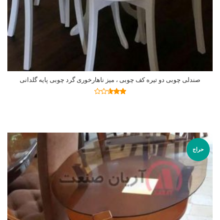
صندلی چوبی دو تیره کف چوبی ، میز ناهارخوری گرد چوبی پایه گلدانی
اطلاعات بیشتر
نمره
2.55
از 5
حراج