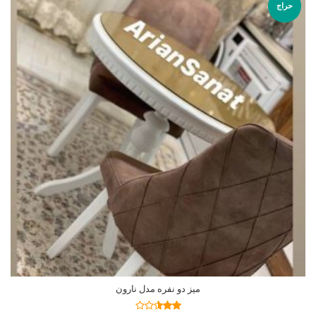
حراج
ميز دو نفره مدل نارون
نمره