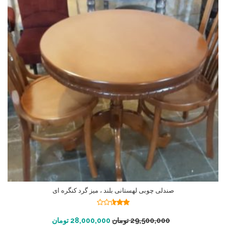
صندلی چوبی لهستانی بلند ، میز گرد کنگره ای
نمره
2.53
افزودن به سبد خرید
29,500,000
تومان
28,000,000
تومان
از 5