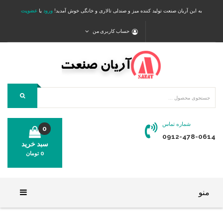
به این آریان صنعت تولید کننده میز و صندلی تالاری و خانگی خوش آمدید!
ورود
یا
عضویت
حساب کاربری من
شماره تماس
0
0912-478-0614
سبد خرید
0
تومان
محصولی در سبد خرید شما وجود ندارد.
منو
خانه