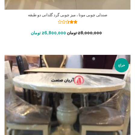
صندلی چوبی مونا ، میز چوبی گرد گلدانی دو طبقه
نمره
2.36
افزودن به سبد خرید
28,000,000
تومان
26,800,000
تومان
از 5
حراج