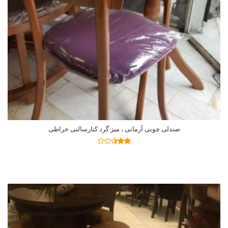
صندلی چوبی آرمانی ، میز گرد کنارسالنی خراطی
اطلاعات بیشتر
نمره
2.46
از 5