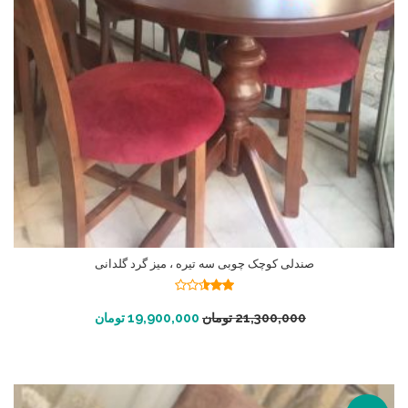
صندلی کوچک چوبی سه تیره ، میز گرد گلدانی
نمره
2.51
افزودن به سبد خرید
21,300,000
تومان
19,900,000
تومان
از 5