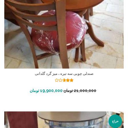
صندلی چوبی سه تیره ، میز گرد گلدانی
نمره
2.55
افزودن به سبد خرید
21,000,000
تومان
19,900,000
تومان
از 5
حراج