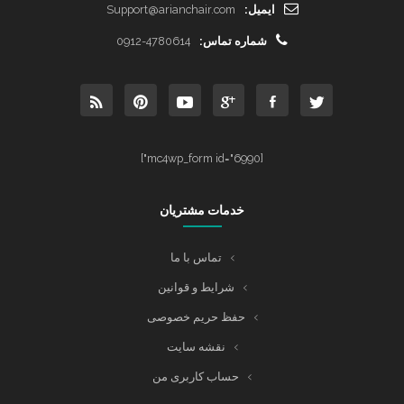
ایمیل:
Support@arianchair.com
شماره تماس:
0912-4780614
[mc4wp_form id="6990"]
خدمات مشتریان
تماس با ما
شرایط و قوانین
حفظ حریم خصوصی
نقشه سایت
حساب کاربری من