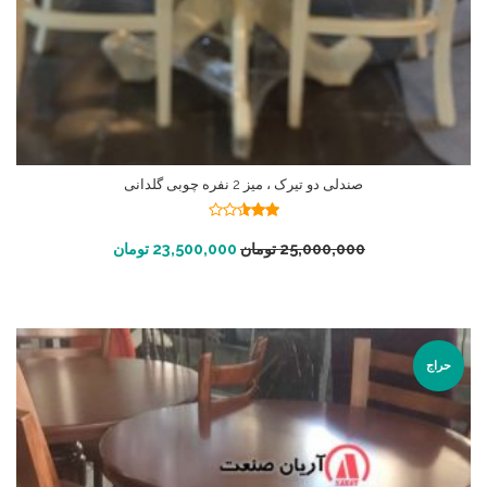
صندلی دو تیرک ، میز 2 نفره چوبی گلدانی
نمره
2.51
افزودن به سبد خرید
25,000,000
تومان
23,500,000
تومان
از 5
حراج