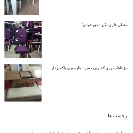
صندلی فلزی نگین (خورشیدی)
میز ناهارخوری کشویی ، میز ناهارخوری باکس دار
برچسب ها