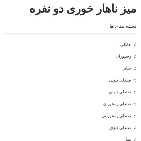
میز ناهار خوری دو نفره
فروشگاه
مقالات و راهنمای خرید
تجهیزات تالار و رستوران
دسته بندی ها
تماس با ما
میز و صندلی خانگی
خانگی
علاقمندی ها
محصولات چوبی و فلزی
درباره تولیدی آریان صنعت
رستوران
پیش پرداخت
خدمات
سایر
تماس با ما
صندلی چوبی
سوالات متداول
صندلی چوبی
صندلی رستوران
صندلی رستورانی
صندلی فلزی
مبل